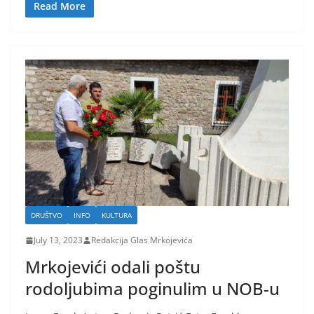
Read More
DRUŠTVO
INFO
KULTURA
July 13, 2023
Redakcija Glas Mrkojevića
Mrkojevići odali poštu
rodoljubima poginulim u NOB-u