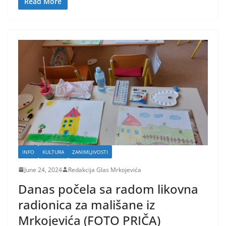
Read More
INFO
KULTURA
ZANIMLJIVOSTI
June 24, 2024
Redakcija Glas Mrkojevića
Danas počela sa radom likovna
radionica za mališane iz
Mrkojevića (FOTO PRIČA)