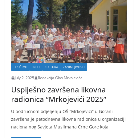
DRUŠTVO
INFO
KULTURA
ZANIMLJIVOSTI
July 2, 2025
Redakcija Glas Mrkojevića
Uspiješno završena likovna
radionica “Mrkojevići 2025”
U područnom odjeljenju OŠ “Mrkojevići” u Gorani
završena je petodnevna likovna radionica u organizaciji
nacionalnog Savjeta Muslimana Crne Gore koja