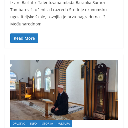
Izvor: BarInfo Talentovana mlada Baranka Samra
Tombarević, učenica I razreda Srednje ekonomsko-
ugostiteljske škole, osvojila je prvu nagradu na 12.
Međunarodnom
Read More
DRUŠTVO
INFO
ISTORIJA
KULTURA