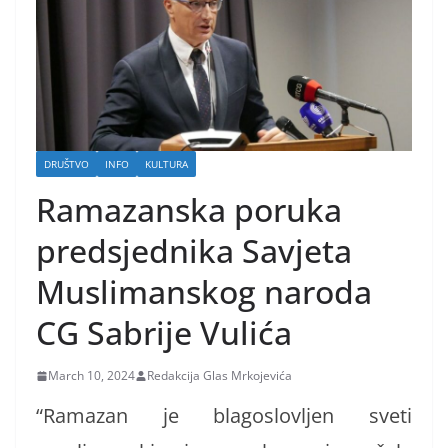
DRUŠTVO
INFO
KULTURA
Ramazanska poruka
predsjednika Savjeta
Muslimanskog naroda
CG Sabrije Vulića
March 10, 2024
Redakcija Glas Mrkojevića
“Ramazan je blagoslovljen sveti