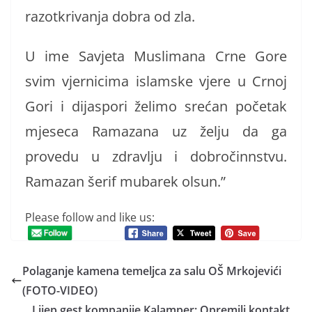
razotkrivanja dobra od zla.
U ime Savjeta Muslimana Crne Gore
svim vjernicima islamske vjere u Crnoj
Gori i dijaspori želimo srećan početak
mjeseca Ramazana uz želju da ga
provedu u zdravlju i dobročinnstvu.
Ramazan šerif mubarek olsun.”
Please follow and like us:
Polaganje kamena temeljca za salu OŠ Mrkojevići
(FOTO-VIDEO)
Lijep gest kompanije Kalamper: Opremili kontakt