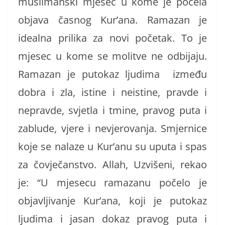
muslimanski mjesec u kome je počela
objava časnog Kur’ana. Ramazan je
idealna prilika za novi početak. To je
mjesec u kome se molitve ne od
bijaju.
Ramazan je putokaz ljudima između
dobra i zla, istine i neistine, pravde i
nepravde, svjetla i tmine, pravog puta i
zablude, vjere i nevjerovanja. Smjernice
koje se nalaze u Kur’anu su uputa i spas
za čovječanstvo. Allah, Uzvišeni, rekao
je: “U mjesecu ramazanu počelo je
objavljivanje Kur’ana, koji je putokaz
ljudima i jasan doka
z pravog puta i