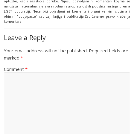
optužbe, kao i rasističke poruke. Nijesu dozvoljeni ni komentari kojima se
narušava nacionalna, vjerska i rodna ravnopravnost ili podstiče mržnja prema
LGBT populaciji. Neće biti objavljeni ni komentari pisani velikim slovima i
obimni "copy/paste" sadrzaji knjiga i publikacija.Zadržavamo pravo kraćenja
komentara.
Leave a Reply
Your email address will not be published.
Required fields are
marked
*
Comment
*