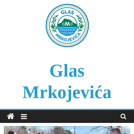
Skip
to
content
Glas
Mrkojevića