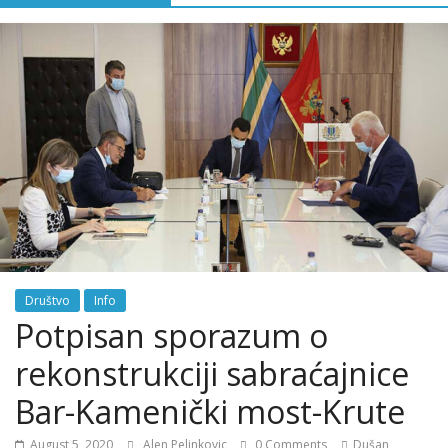
Društvo
Info
Potpisan sporazum o
rekonstrukciji sabraćajnice
Bar-Kamenički most-Krute
August 5, 2020
Alen Pelinkovic
0 Comments
Dušan