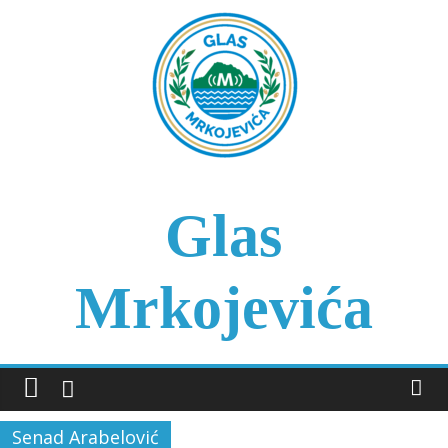
Skip
to
content
Glas
Mrkojevića
Senad Arabelović