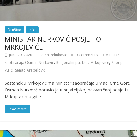
Društvo
Info
MINISTAR NURKOVIĆ POSJETIO
MRKOJEVIĆE
June 29, 2020
Alen Pelinkovic
0 Comments
Ministar
,
,
saobraćaja Osman Nurković
Regionalni put kroz Mrkojeviće
Sabrija
,
Vulić
Senad Arabelović
Sastanak u Mrkojevićima Ministar saobraćaja u Vladi Crne Gore
Osman Nurković boravio je u prijateljskoj nezvaničnoj posjeti u
Mrkojevićima gdje
Read more