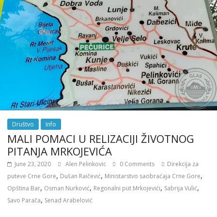
Društvo
Info
MALI POMACI U RELIZACIJI ŽIVOTNOG
PITANJA MRKOJEVIĆA
June 23, 2020
Alen Pelinkovic
0 Comments
Direkcija za
,
,
,
puteve Crne Gore
Dušan Raičević
Ministarstvo saobraćaja Crne Gore
,
,
,
,
Opština Bar
Osman Nurković
Regonalni put Mrkojevići
Sabrija Vulić
,
Savo Parača
Senad Arabelović