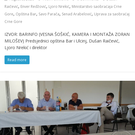
,
,
,
Raičević
Enver Redžović
Ljoro Nrekić
Ministarstvo saobraćaja Crne
,
,
,
,
Gore
Opština Bar
Savo Parača
Senad Arabelović
Uprava za saobraćaj
Crne Gore
IZVOR: BARINFO (VESNA ŠOŠKIĆ, KAMERA I MONTAŽA ZORAN
MILOŠEV) Predsjednici opština Bar i Ulcinj, Dušan Raičević,
Ljoro Nrekić i direktor
Read more