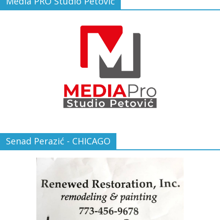
Media PRO Studio Petović
Senad Perazić - CHICAGO