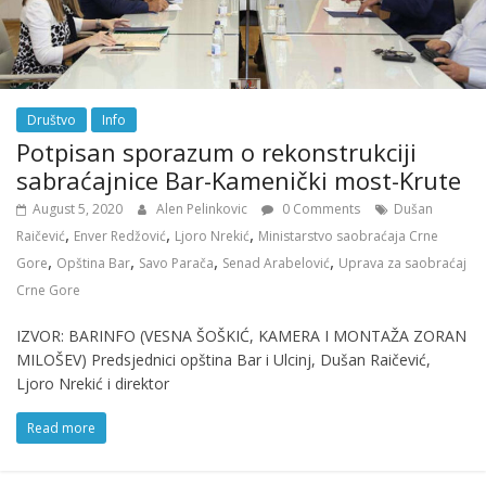
Društvo
Info
Potpisan sporazum o rekonstrukciji
sabraćajnice Bar-Kamenički most-Krute
August 5, 2020
Alen Pelinkovic
0 Comments
Dušan
,
,
,
Raičević
Enver Redžović
Ljoro Nrekić
Ministarstvo saobraćaja Crne
,
,
,
,
Gore
Opština Bar
Savo Parača
Senad Arabelović
Uprava za saobraćaj
Crne Gore
IZVOR: BARINFO (VESNA ŠOŠKIĆ, KAMERA I MONTAŽA ZORAN
MILOŠEV) Predsjednici opština Bar i Ulcinj, Dušan Raičević,
Ljoro Nrekić i direktor
Read more