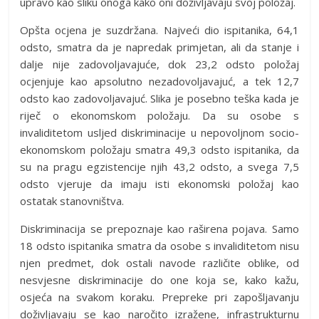
upravo kao sliku onoga kako oni doživljavaju svoj položaj.
Opšta ocjena je suzdržana. Najveći dio ispitanika, 64,1
odsto, smatra da je napredak primjetan, ali da stanje i
dalje nije zadovoljavajuće, dok 23,2 odsto položaj
ocjenjuje kao apsolutno nezadovoljavajuć, a tek 12,7
odsto kao zadovoljavajuć. Slika je posebno teška kada je
riječ o ekonomskom položaju. Da su osobe s
invaliditetom usljed diskriminacije u nepovoljnom socio-
ekonomskom položaju smatra 49,3 odsto ispitanika, da
su na pragu egzistencije njih 43,2 odsto, a svega 7,5
odsto vjeruje da imaju isti ekonomski položaj kao
ostatak stanovništva.
Diskriminacija se prepoznaje kao raširena pojava. Samo
18 odsto ispitanika smatra da osobe s invaliditetom nisu
njen predmet, dok ostali navode različite oblike, od
nesvjesne diskriminacije do one koja se, kako kažu,
osjeća na svakom koraku. Prepreke pri zapošljavanju
doživljavaju se kao naročito izražene, infrastrukturnu