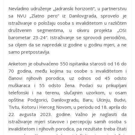
Nevladino udruženje „Jadranski horizonti”, u partnerstvu
sa NVU „Zlatno pero” iz Danilovgrada, sprovelo je
istraživanje o položaju osoba s invaliditetom u različitim
društvenim segmentima, u okviru projekta „OSI
barometar 23-24″. Istraživanje se sprovodi periodično,
sa ciljem da se napredak iz godine u godinu mjeri, a ne
samo pretpostavlja.
Anketom je obuhvaćeno 550 ispitanika starosti od 16 do
70 godina, među kojima su osobe s invaliditetom i
članovi njihovih porodica, uz odnos od 45 odsto
muškaraca i 55 odsto žena. Podaci su prikupljani
telefonski i na terenu, slučajnim uzorkom, u osam
opština: Podgorici, Danilovgradu, Baru, Ulcinju, Budvi,
Tivtu, Kotoru i Herceg Novom, u periodu od 18. aprila do
22. avgusta 2023. godine. Važno je naglasiti da
istraživanje mjeri stavove i percepciju samih osoba s
invaliditetom i njihovih porodica, pa rezultate treba čitati