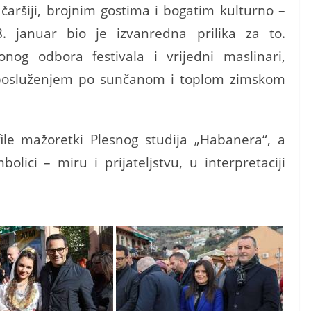
 čaršiji, brojnim gostima i bogatim kulturno –
 januar bio je izvanredna prilika za to.
onog odbora festivala i vrijedni maslinari,
 posluženjem po sunčanom i toplom zimskom
ile mažoretki Plesnog studija „Habanera“, a
olici – miru i prijateljstvu, u interpretaciji