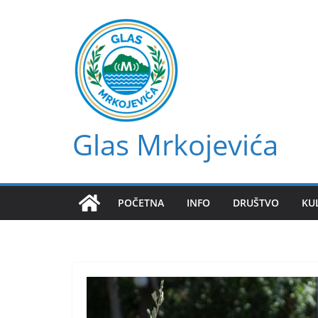
Skip
to
content
Glas Mrkojevića
POČETNA
INFO
DRUŠTVO
KU