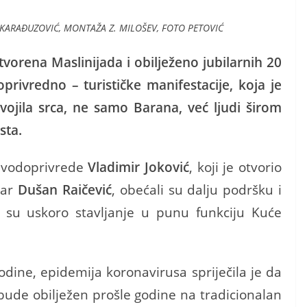
 KARAĐUZOVIĆ, MONTAŽA Z. MILOŠEV, FOTO PETOVIĆ
vorena Maslinijada i obilježeno jubilarnih 20
oprivredno – turističke manifestacije, koja je
ojila srca, ne samo Barana, već ljudi širom
sta.
i vodoprivrede
Vladimir Joković
, koji je otvorio
Bar
Dušan Raičević
, obećali su dalju podršku i
i su uskoro stavljanje u punu funkciju Kuće
dine, epidemija koronavirusa spriječila je da
, bude obilježen prošle godine na tradicionalan