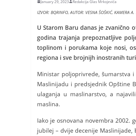
January 29, 2023
Redakcija Glas Mrkojevića
IZVOR: BQRINFO, AUTOR:
VESNA ŠOŠKIĆ, KAMERA A.
U Starom Baru danas je zvanično ot
godina trajanja prepoznatljive polj
toplinom i porukama koje nosi, osv
regiona i sve brojnijh inostranih turi
Ministar poljoprivrede, šumarstva 
Maslinijadu i predsjednik Opštine 
ulaganja u maslinarstvo, a najavil
maslina.
Iako je osnovana novembra 2002. go
jubilej – dvije decenije Maslinijade