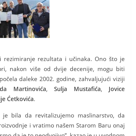
u i rezimiranje rezultata i učinaka. Ono što je
ri, nakon više od dvije decenije, mogu biti
očela daleke 2002. godine, zahvaljujući viziji
da Martinovića
,
Sulja Mustafića
,
Jovice
je Ćetkovića
.
je bila da revitalizujemo maslinarstvo, da
roizvodnje i vratimo našem Starom Baru onaj
i smo da je to neodvojivo”, kazao je u uvodnom