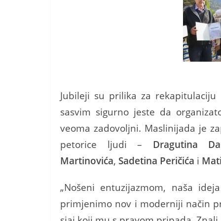
Jubileji su prilika za rekapitulacij
sasvim sigurno jeste da organizato
veoma zadovoljni. Maslinijada je zap
petorice ljudi –
Dragutina Da
Martinovića
,
Sadetina Peričića
i
Mati
„Nošeni entuzijazmom, naša ideja 
primjenimo nov i moderniji način p
sjaj koji mu s pravom pripada. Znal