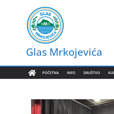
Skip
to
content
Glas Mrkojevića
POČETNA
INFO
DRUŠTVO
KU