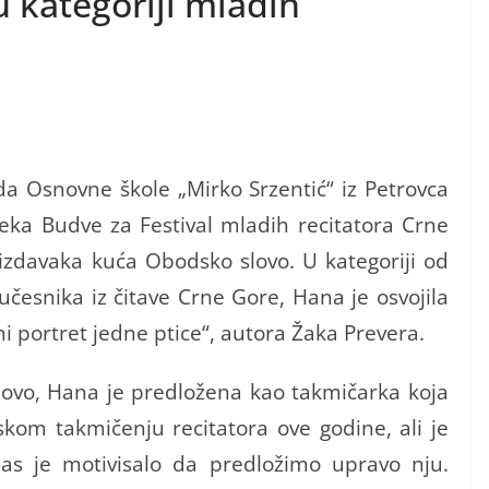
u kategoriji mlađih
da Osnovne škole „Mirko Srzentić“ iz Petrovca
teka Budve za Festival mladih recitatora Crne
 izdavaka kuća Obodsko slovo. U kategoriji od
česnika iz čitave Crne Gore, Hana je osvojila
ni portret jedne ptice“, autora Žaka Prevera.
ovo, Hana je predložena kao takmičarka koja
skom takmičenju recitatora ove godine, ali je
nas je motivisalo da predložimo upravo nju.