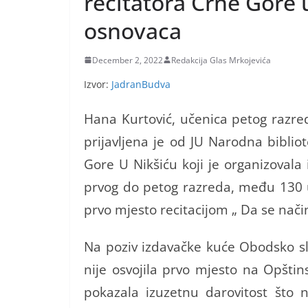
recitatora Crne Gore 
osnovaca
December 2, 2022
Redakcija Glas Mrkojevića
Izvor:
JadranBudva
Hana Kurtović, učenica petog razre
prijavljena je od JU Narodna biblio
Gore U Nikšiću koji je organizovala
prvog do petog razreda, među 130 u
prvo mjesto recitacijom „ Da se nači
Na poziv izdavačke kuće Obodsko sl
nije osvojila prvo mjesto na Opštin
pokazala izuzetnu darovitost što 