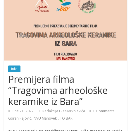
Info
Premijera filma
“Tragovima arheološke
keramike iz Bara”
June 21, 2022
Redakcija Glas Mrkojevića
0 Comments
,
,
Goran Pajović
NVU Manoveki
TO BAR