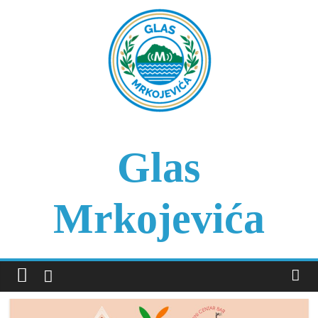
Skip
to
content
Glas
Mrkojevića