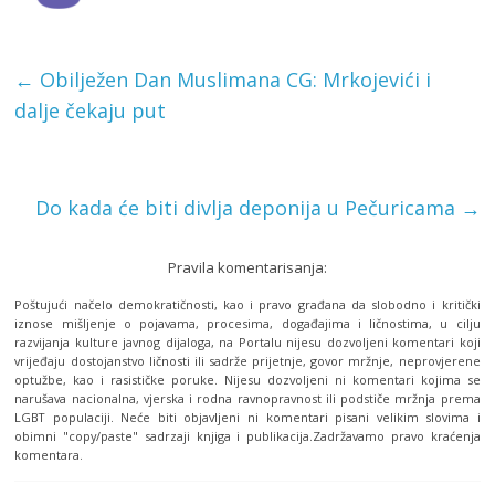
←
Obilježen Dan Muslimana CG: Mrkojevići i
dalje čekaju put
Do kada će biti divlja deponija u Pečuricama
→
Pravila komentarisanja:
Poštujući načelo demokratičnosti, kao i pravo građana da slobodno i kritički
iznose mišljenje o pojavama, procesima, događajima i ličnostima, u cilju
razvijanja kulture javnog dijaloga, na Portalu nijesu dozvoljeni komentari koji
vrijeđaju dostojanstvo ličnosti ili sadrže prijetnje, govor mržnje, neprovjerene
optužbe, kao i rasističke poruke. Nijesu dozvoljeni ni komentari kojima se
narušava nacionalna, vjerska i rodna ravnopravnost ili podstiče mržnja prema
LGBT populaciji. Neće biti objavljeni ni komentari pisani velikim slovima i
obimni "copy/paste" sadrzaji knjiga i publikacija.Zadržavamo pravo kraćenja
komentara.