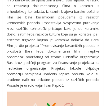
NVU Manoveki sa sjedištem u Baru, više mjeseci je radilo
na realizaciji dokumentarnog filma o keramici iz
arheološkog konteksta, iz raznih krajeva barske opštine.
Film se bavi keramičkim posudama iz različitih
vremenskih perioda. Predstavlja svojevrsno putovanje
kroz različite tehnološki pristupe kako je do keramike
došlo, zatim kroz različite kulture koje su je koristile, pa i
sisteme trgovine kojima je keramika dolazila do Bara.
Film je dio projekta “Promovisanje keramičkih posuda iz
prošlosti Bara kroz dokumentarni film i replike
predmeta” podržanog od strane Turističke organizacije
Bar, kroz godišnji program za finansiranje projekata za
nevladine organizacije. Projekat takođe uključuje
promociju namjenski urađenih replika posuda, koje su
urađene nalik na unikatne posude iz različitih perioda.
Posude je uradio vajar Ivan Kapičić.