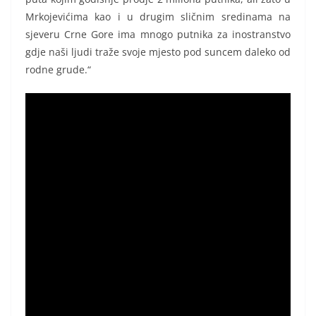
Mrkojevićima kao i u drugim sličnim sredinama na
sjeveru Crne Gore ima mnogo putnika za inostranstvo
gdje naši ljudi traže svoje mjesto pod suncem daleko od
rodne grude.“