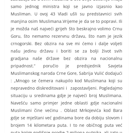
samo jednog ministra koji se javno izjasnio kao
Musliman. U ovoj 43 Vladi ušli su predstavnici svih
manjina osim Muslimana.Vrijeme je da se to popravi. Ili
je možda naš najveći grijeh što beskrajno volimo Crnu
Goru, što nemamo rezervnu državu, što nam je jezik
crnogorski. Bez obzira na sve mi ćemo i dalje voljeti
našu jedinu državu i boriti se za bolji život svih
gradjana naše države bez obzira na nacionalnu
pripadnost.“ poručio je predsjednik Savjeta
Muslimanskog naroda Crne Gore, Sabrija Vulić dodajući
: „Mnogo se čemera nakupilo kod Muslimana koji su
nepravedno diskreditovani i zapostavljeni. Pogledajmo
situaciju u sredinama gdje je najveći broj Muslimana.
Navešću samo primjer jedne oblasti gdje nacionalni
Muslimani čine većinu . Oblast Mrkojevića kod Bara
gdje se mještani već godinama bore da dobiju slovom i
brojem 14 kilometara puta. I to ne običnog puta već
puta kojim godišnje prodje 2 miliona putnika, ali zato u