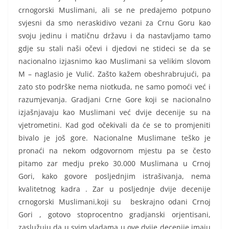
crnogorski Muslimani, ali se ne predajemo potpuno
svjesni da smo neraskidivo vezani za Crnu Goru kao
svoju jedinu i matičnu državu i da nastavljamo tamo
gdje su stali naši očevi i djedovi ne stideci se da se
nacionalno izjasnimo kao Muslimani sa velikim slovom
M – naglasio je Vulić. Zašto kažem obeshrabrujući, pa
zato sto podrške nema niotkuda, ne samo pomoći već i
razumjevanja. Gradjani Crne Gore koji se nacionalno
izjašnjavaju kao Muslimani već dvije decenije su na
vjetrometini. Kad god očekivali da će se to promjeniti
bivalo je još gore. Nacionalne Muslimane teško je
pronaći na nekom odgovornom mjestu pa se često
pitamo zar medju preko 30.000 Muslimana u Crnoj
Gori, kako govore posljednjim istrašivanja, nema
kvalitetnog kadra . Zar u posljednje dvije decenije
crnogorski Muslimani,koji su beskrajno odani Crnoj
Gori , gotovo stoprocentno gradjanski orjentisani,
zaslužuju da u svim vladama u ove dvije decenije imaju