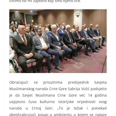
činimo svi mi zajedno koji smo njeno lice.
Obraćajući se prisutnima predsjednik Savjeta
Muslimanskog naroda Crne Gore Sabrija Vulić podsjetio
je da Savjet Muslimana Crne Gore već 14 godina
uspjesno čuva kulturno istorijske vrijednosti svog
naroda u Crnoj Gori. „To je težak i ponekad
obeshrabrujući posao u ambijentu u kojem se nalaze