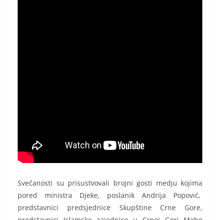
Svečanosti su prisustvovali brojni gosti medju kojima
pored ministra Djeke, poslanik Andrija Popović,
predstavnici predsjednice Skupštine Crne Gore,
predstavnici Islamske zajednice u Crnoj Gori Meho