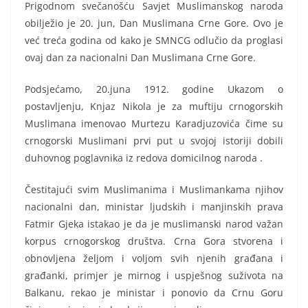
Prigodnom svečanošću Savjet Muslimanskog naroda
obilježio je 20. jun, Dan Muslimana Crne Gore. Ovo je
već treća godina od kako je SMNCG odlučio da proglasi
ovaj dan za nacionalni Dan Muslimana Crne Gore.
Podsjećamo, 20.juna 1912. godine Ukazom o
postavljenju, Knjaz Nikola je za muftiju crnogorskih
Muslimana imenovao Murtezu Karadjuzovića čime su
crnogorski Muslimani prvi put u svojoj istoriji dobili
duhovnog poglavnika iz redova domicilnog naroda .
Čestitajući svim Muslimanima i Muslimankama njihov
nacionalni dan, ministar ljudskih i manjinskih prava
Fatmir Gjeka istakao je da je muslimanski narod važan
korpus crnogorskog društva. Crna Gora stvorena i
obnovljena željom i voljom svih njenih građana i
građanki, primjer je mirnog i uspješnog suživota na
Balkanu, rekao je ministar i ponovio da Crnu Goru