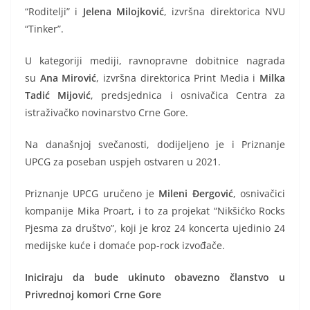
“Roditelji” i
Jelena
Milojković
, izvršna direktorica NVU
“Tinker”.
U kategoriji mediji, ravnopravne dobitnice nagrada
su
Ana Mirović
, izvršna direktorica Print Media i
Milka
Tadić Mijović
, predsjednica i osnivačica Centra za
istraživačko novinarstvo Crne Gore.
Na današnjoj svečanosti, dodijeljeno je i Priznanje
UPCG za poseban uspjeh ostvaren u 2021.
Priznanje UPCG uručeno je
Mileni Đergović
, osnivačici
kompanije Mika Proart, i to za projekat “Nikšićko Rocks
Pjesma za društvo”, koji je kroz 24 koncerta ujedinio 24
medijske kuće i domaće pop-rock izvođače.
Iniciraju da bude ukinuto obavezno članstvo u
Privrednoj komori Crne Gore