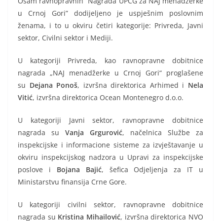
Osam ravnopravnih “Nagrada UPCG za NAJ menadžerke
u Crnoj Gori” dodijeljeno je uspješnim poslovnim
ženama, i to u okviru četiri kategorije: Privreda, Javni
sektor, Civilni sektor i Mediji.
U kategoriji Privreda, kao ravnopravne dobitnice
nagrada „NAJ menadžerke u Crnoj Gori“ proglašene
su
Dejana Ponoš
, izvršna direktorica Arhimed i
Nela
Vitić
, izvršna direktorica Ocean Montenegro d.o.o.
U kategoriji Javni sektor, ravnopravne dobitnice
nagrada su
Vanja Grgurović
, načelnica Službe za
inspekcijske i informacione sisteme za izvještavanje u
okviru inspekcijskog nadzora u Upravi za inspekcijske
poslove i
Bojana Bajić
, šefica Odjeljenja za IT u
Ministarstvu finansija Crne Gore.
U kategoriji civilni sektor, ravnopravne dobitnice
nagrada su
Kristina Mihailović
, izvršna direktorica NVO