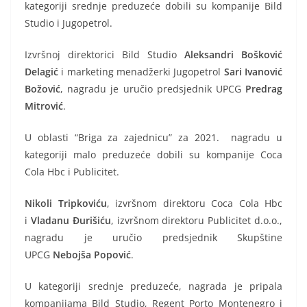
kategoriji srednje preduzeće dobili su kompanije Bild
Studio i Jugopetrol.
Izvršnoj direktorici Bild Studio
Aleksandri Bošković
Delagić
i marketing menadžerki Jugopetrol
Sari Ivanović
Božović
, nagradu je uručio predsjednik UPCG
Predrag
Mitrović
.
U oblasti “Briga za zajednicu” za 2021. nagradu u
kategoriji malo preduzeće dobili su kompanije Coca
Cola Hbc i Publicitet.
Nikoli Tripkoviću
, izvršnom direktoru Coca Cola Hbc
i
Vladanu Đurišiću
, izvršnom direktoru Publicitet d.o.o.,
nagradu je uručio predsjednik Skupštine
UPCG
Nebojša
Popović
.
U kategoriji srednje preduzeće, nagrada je pripala
kompanijama Bild Studio, Regent Porto Montenegro i