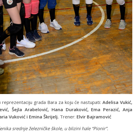
 reprezentaciju grada Bara za koju će nastupati:
Adelisa Vukić,
šević, Šejla Arabelović, Hana Duraković, Ema Perazić, Anja
ia Vuković i Emina Škrijelj.
Trener:
Elvir Bajramović
ka srednje železničke škole, u blizini hale “Pionir”.