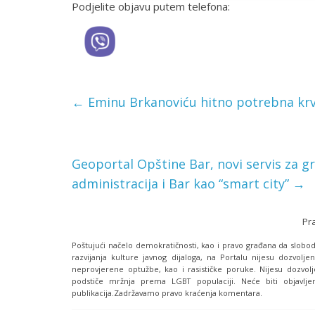
Podjelite objavu putem telefona:
←
Eminu Brkanoviću hitno potrebna krv
Geoportal Opštine Bar, novi servis za gr
administracija i Bar kao “smart city”
→
Pr
Poštujući načelo demokratičnosti, kao i pravo građana da slobodn
razvijanja kulture javnog dijaloga, na Portalu nijesu dozvoljen
neprovjerene optužbe, kao i rasističke poruke. Nijesu dozvolj
podstiče mržnja prema LGBT populaciji. Neće biti objavljen
publikacija.Zadržavamo pravo kraćenja komentara.