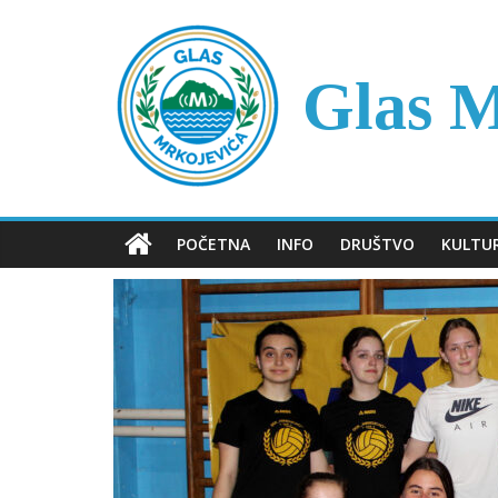
Skip
to
content
Glas M
POČETNA
INFO
DRUŠTVO
KULTU