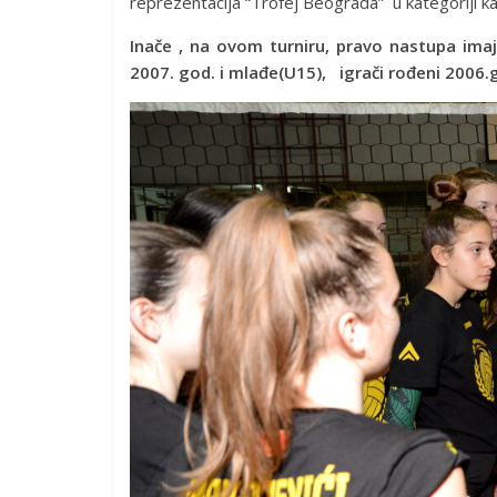
reprezentacija “Trofej Beograda” u kategoriji ka
Inače , na ovom turniru, p
ravo nastupa imaj
2007. god. i mlađe(U15), igrači rođeni 2006.g