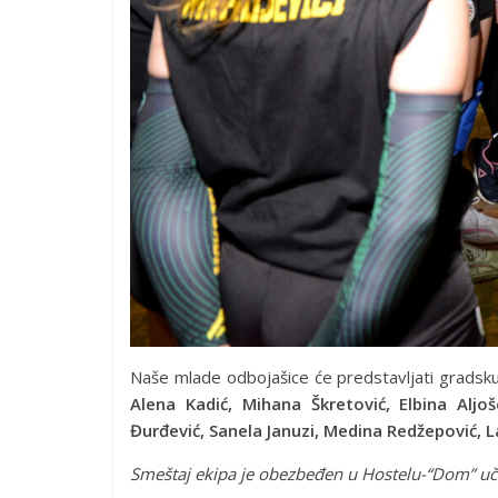
Naše mlade odbojašice će predstavljati gradsku
Alena Kadić, Mihana Škretović, Elbina Aljo
Đurđević, Sanela Januzi, Medina Redžepović, Lar
Smeštaj ekipa je obezbeđen u Hostelu-“Dom” učeni