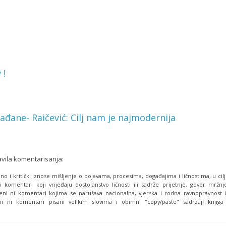
 !
ađane- Raičević: Cilj nam je najmodernija
avila komentarisanja:
o i kritički iznose mišljenje o pojavama, procesima, događajima i ličnostima, u cil
i komentari koji vrijeđaju dostojanstvo ličnosti ili sadrže prijetnje, govor mržnj
eni ni komentari kojima se narušava nacionalna, vjerska i rodna ravnopravnost i
i ni komentari pisani velikim slovima i obimni "copy/paste" sadrzaji knjiga