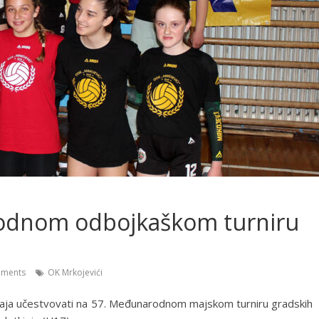
odnom odbojkaškom turniru
ments
OK Mrkojevići
 maja učestvovati na 57. Međunarodnom majskom turniru gradskih