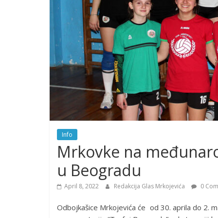
Info
Mrkovke na međunar
u Beogradu
April 8, 2022
Redakcija Glas Mrkojevića
0 Com
Odbojkašice Mrkojevića će od 30. aprila do 2.