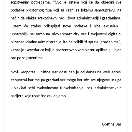
sopstvenim potrebama. “Ovo je sistem koji će da objedini sve
podatke prostornog tipa koji su važni za lokalnu samoupravu, na
način da olakša svakodnevni rad i život administraciji i građanima.
Sistem će stalno prikupljati nove podatke i biće aktuelan i
upotrebljiv ne samo na nivou smart city već i svojevsrni digitalni
blizanac lokalne administracije što će približiti upravu građanima”,
kazao je Govedarica koji je prezentovao kompletnu aplikaciju i njen
rad po segmentima.
Novi Geoportal Opštine Bar dostupan je od danas na web adresi
geoportal.bar.me pa građani već mogu koristiti sve njegove usluge
i olakšati sebi svakodnevno funkcionisanje, bez administrativnih
barijera koje uspješno otklanjamo.
Opština Bar