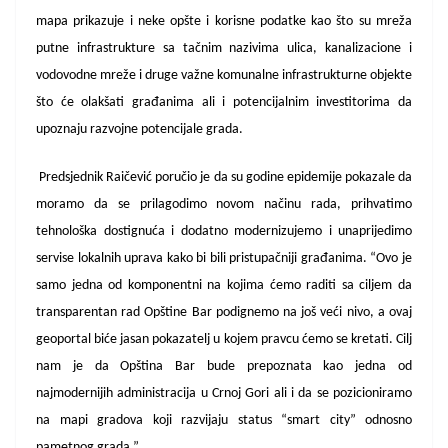
mapa prikazuje i neke opšte i korisne podatke kao što su mreža
putne infrastrukture sa tačnim nazivima ulica, kanalizacione i
vodovodne mreže i druge važne komunalne infrastrukturne objekte
što će olakšati građanima ali i potencijalnim investitorima da
upoznaju razvojne potencijale grada.
Predsjednik Raičević poručio je da su godine epidemije pokazale da
moramo da se prilagodimo novom načinu rada, prihvatimo
tehnološka dostignuća i dodatno modernizujemo i unaprijedimo
servise lokalnih uprava kako bi bili pristupačniji građanima. “Ovo je
samo jedna od komponentni na kojima ćemo raditi sa ciljem da
transparentan rad Opštine Bar podignemo na još veći nivo, a ovaj
geoportal biće jasan pokazatelj u kojem pravcu ćemo se kretati. Cilj
nam je da Opština Bar bude prepoznata kao jedna od
najmodernijih administracija u Crnoj Gori ali i da se pozicioniramo
na mapi gradova koji razvijaju status “smart city” odnosno
pametnog grada.”