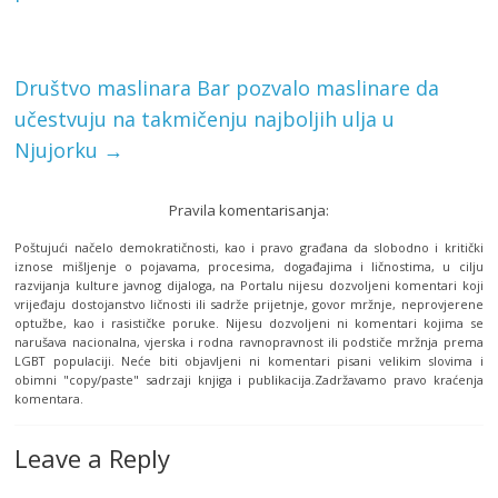
Društvo maslinara Bar pozvalo maslinare da
učestvuju na takmičenju najboljih ulja u
Njujorku
→
Pravila komentarisanja:
Poštujući načelo demokratičnosti, kao i pravo građana da slobodno i kritički
iznose mišljenje o pojavama, procesima, događajima i ličnostima, u cilju
razvijanja kulture javnog dijaloga, na Portalu nijesu dozvoljeni komentari koji
vrijeđaju dostojanstvo ličnosti ili sadrže prijetnje, govor mržnje, neprovjerene
optužbe, kao i rasističke poruke. Nijesu dozvoljeni ni komentari kojima se
narušava nacionalna, vjerska i rodna ravnopravnost ili podstiče mržnja prema
LGBT populaciji. Neće biti objavljeni ni komentari pisani velikim slovima i
obimni "copy/paste" sadrzaji knjiga i publikacija.Zadržavamo pravo kraćenja
komentara.
Leave a Reply