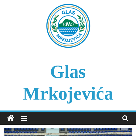
Skip
to
content
Glas
Mrkojevića