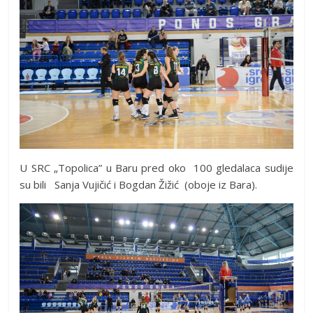
U SRC „Topolica” u Baru pred oko 100 gledalaca sudije
su bili Sanja Vujičić i Bogdan Žižić (oboje iz Bara).