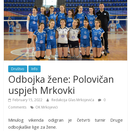
Društvo
Info
Odbojka žene: Polovičan
uspjeh Mrkovki
February 15, 2022
Redakcija Glas Mrkojevića
0
Comments
OK Mrkojevići
Minulog vikenda odigran je četvrti turnir Druge
odbojkaške lige za žene.