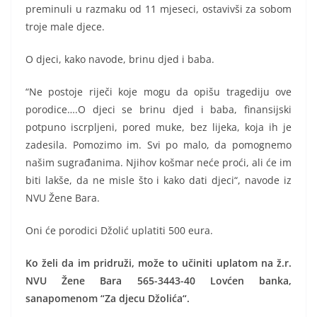
preminuli u razmaku od 11 mjeseci, ostavivši za sobom
troje male djece.
O djeci, kako navode, brinu djed i baba.
“Ne postoje riječi koje mogu da opišu tragediju ove
porodice….O djeci se brinu djed i baba, finansijski
potpuno iscrpljeni, pored muke, bez lijeka, koja ih je
zadesila. Pomozimo im. Svi po malo, da pomognemo
našim sugrađanima. Njihov košmar neće proći, ali će im
biti lakše, da ne misle što i kako dati djeci“, navode iz
NVU Žene Bara.
Oni će porodici Džolić uplatiti 500 eura.
Ko želi da im pridruži, može to učiniti uplatom na ž.r.
NVU Žene Bara 565-3443-40 Lovćen banka,
sanapomenom “Za djecu Džolića“.