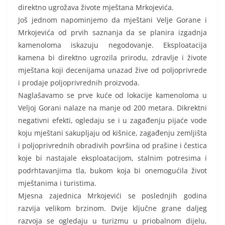
direktno ugrožava živote mještana Mrkojevića.
Još jednom napominjemo da mještani Velje Gorane i
Mrkojevića od prvih saznanja da se planira izgadnja
kamenoloma iskazuju negodovanje. Eksploatacija
kamena bi direktno ugrozila prirodu, zdravlje i živote
mještana koji decenijama unazad žive od poljoprivrede
i prodaje poljoprivrednih proizvoda.
Naglašavamo se prve kuće od lokacije kamenoloma u
Veljoj Gorani nalaze na manje od 200 metara. Dikrektni
negativni efekti, ogledaju se i u zagađenju pijaće vode
koju mještani sakupljaju od kišnice, zagađenju zemljišta
i poljoprivrednih obradivih površina od prašine i čestica
koje bi nastajale eksploatacijom, stalnim potresima i
podrhtavanjima tla, bukom koja bi onemogućila život
mještanima i turistima.
Mjesna zajednica Mrkojevići se poslednjih godina
razvija velikom brzinom. Dvije ključne grane daljeg
razvoja se ogledaju u turizmu u priobalnom dijelu,