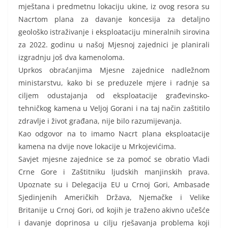
mještana i predmetnu lokaciju ukine, iz ovog resora su
Nacrtom plana za davanje koncesija za detaljno
geološko istraživanje i eksploataciju mineralnih sirovina
za 2022. godinu u našoj Mjesnoj zajednici je planirali
izgradnju još dva kamenoloma.
Uprkos obraćanjima Mjesne zajednice nadležnom
ministarstvu, kako bi se preduzele mjere i radnje sa
ciljem odustajanja od eksploatacije građevinsko-
tehničkog kamena u Veljoj Gorani i na taj način zaštitilo
zdravlje i život građana, nije bilo razumijevanja.
Kao odgovor na to imamo Nacrt plana eksploatacije
kamena na dvije nove lokacije u Mrkojevićima.
Savjet mjesne zajednice se za pomoć se obratio Vladi
Crne Gore i Zaštitniku ljudskih manjinskih prava.
Upoznate su i Delegacija EU u Crnoj Gori, Ambasade
Sjedinjenih Američkih Država, Njemačke i Velike
Britanije u Crnoj Gori, od kojih je traženo akivno učešće
i davanje doprinosa u cilju rješavanja problema koji