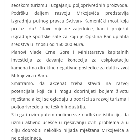
seoskom turizmu i uzgajanju poljoprivrednih proizvoda.
Podršku daljem razvoju Mrkojevića predstavlja
izgradnja putnog pravca Sv.Ivan- Kamenički most koja
prolazi duž čitave mjesne zajednice, kao i projekat
izgradnje sportske sale za koju je Opština Bar uplatila
sredstva u iznosu od 150.000 eura.
Planovi Vlade Crne Gore i Ministarstva kapitalnih
investicija za davanje koncecija za eskploataciju
kamena ima direktne negativne posledice za dalji razvoj
Mrkojevića i Bara.
Smatramo, da akcenat treba staviti na razvoj
potencijala koji će i mogu doprinijeti boljem životu
mještana a koji se ogledaju u podršci za razvoj turizma i
poljoprivrede a ne teških industrija.
S toga i ovim putem molimo sve nadležne istitucije, da
uzmu aktivno učešće u rješavanju ovih problema a u
cilju dobrobiti nekoliko hiljada mještana Mrkojevića a
ne pojedinaca.