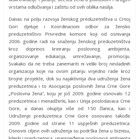
vrstama odlučivanja i zaštitu od svih oblika nasilja.
Danas na polju razvoja ženskog preduzetništva u Crnoj
Gori djeluje i Koordinacioni odbor za žensko
preduzetništvo Privredne komore koji od osnivanja
2006. godine radi na snaženju ženskog preduzetništva
kroz doprinos kreiranju poslovnog ambijenta,
organizovanje edukacija, umrežavanje, promociju.
Svakako da ne treba zanemariti ni veliki broj nevladinih
organizacija koje na ovom pitanju vrijedno rade kroz
brojne projekte, dok su najaktivnija dva udruženja žena
preduzetnica i to Asocijacija poslovnih žena Crne Gore
„Poslovna žena“, koju je još 2009. godine osnovalo 12
preduzetnica i menadžerki, kao i Unija poslodavaca Crne
Gore, a danas okuplja više od 150 članica, kao i
Udruženje preduzetnica Crne Gore osnovano takođe
2009. godine od strane 11 uspješnih preduzetnica.
Osnovni ciljevi ovih udruženja su podrška žena u biznisu,
liderki i preduzetnica, unaprijeđenje poslovnog ambijenta