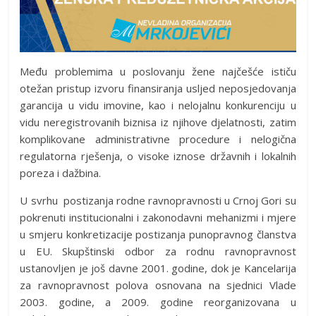
Među problemima u poslovanju žene najčešće ističu
otežan pristup izvoru finansiranja usljed neposjedovanja
garancija u vidu imovine, kao i nelojalnu konkurenciju u
vidu neregistrovanih biznisa iz njihove djelatnosti, zatim
komplikovane administrativne procedure i nelogična
regulatorna rješenja, o visoke iznose državnih i lokalnih
poreza i dažbina.
U svrhu postizanja rodne ravnopravnosti u Crnoj Gori su
pokrenuti institucionalni i zakonodavni mehanizmi i mjere
u smjeru konkretizacije postizanja punopravnog članstva
u EU. Skupštinski odbor za rodnu ravnopravnost
ustanovljen je još davne 2001. godine, dok je Kancelarija
za ravnopravnost polova osnovana na sjednici Vlade
2003. godine, a 2009. godine reorganizovana u