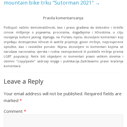
mountain bike trku “Sutorman 2021″
→
Pravila komentarisanja:
Poštujući načelo demokratičnosti, kao i pravo građana da slobodno i kritički
iznose mišljenje o pojavama, procesima, događajima i ličnostima, u cilju
razvijanja kulture javnog dijaloga, na Portalu nijesu dozvoljeni komentari koji
vrijeđaju dostojanstvo ličnosti ili sadrže prijetnje, govor mržnje, neprovjerene
optužbe, kao i rasističke poruke. Nijesu dozvoljeni ni komentari kojima se
narušava nacionalna, vjerska i rodna ravnopravnost ili podstiče mržnja prema
LGBT populaciji. Neće biti objavljeni ni komentari pisani velikim slovima i
obimni "copy/paste" sadrzaji knjiga i publikacija.Zadržavamo pravo kraćenja
komentara.
Leave a Reply
Your email address will not be published.
Required fields are
marked
*
Comment
*