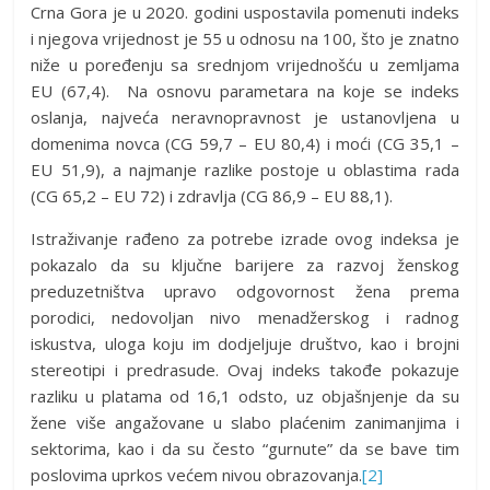
Crna Gora je u 2020. godini uspostavila pomenuti indeks
i njegova vrijednost je 55 u odnosu na 100, što je znatno
niže u poređenju sa srednjom vrijednošću u zemljama
EU (67,4). Na osnovu parametara na koje se indeks
oslanja, najveća neravnopravnost je ustanovljena u
domenima novca (CG 59,7 – EU 80,4) i moći (CG 35,1 –
EU 51,9), a najmanje razlike postoje u oblastima rada
(CG 65,2 – EU 72) i zdravlja (CG 86,9 – EU 88,1).
Istraživanje rađeno za potrebe izrade ovog indeksa je
pokazalo da su ključne barijere za razvoj ženskog
preduzetništva upravo odgovornost žena prema
porodici, nedovoljan nivo menadžerskog i radnog
iskustva, uloga koju im dodjeljuje društvo, kao i brojni
stereotipi i predrasude. Ovaj indeks takođe pokazuje
razliku u platama od 16,1 odsto, uz objašnjenje da su
žene više angažovane u slabo plaćenim zanimanjima i
sektorima, kao i da su često “gurnute” da se bave tim
poslovima uprkos većem nivou obrazovanja.
[2]