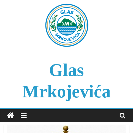
Skip
to
content
Glas
Mrkojevića