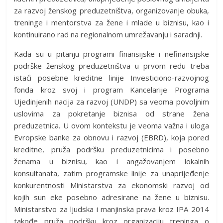
za razvoj ženskog preduzetništva, organizovanje obuka,
treninge i mentorstva za žene i mlade u biznisu, kao i
kontinuirano rad na regionalnom umrežavanju i saradnji.
Kada su u pitanju programi finansijske i nefinansijske
podrške ženskog preduzetništva u prvom redu treba
istaći posebne kreditne linije Investiciono-razvojnog
fonda kroz svoj i program Kancelarije Programa
Ujedinjenih nacija za razvoj (UNDP) sa veoma povoljnim
uslovima za pokretanje biznisa od strane žena
preduzetnica. U ovom kontekstu je veoma važna i uloga
Evropske banke za obnovu i razvoj (EBRD), koja pored
kreditne, pruža podršku preduzetnicima i posebno
ženama u biznisu, kao i angažovanjem lokalnih
konsultanata, zatim programske linije za unaprijeđenje
konkurentnosti Ministarstva za ekonomski razvoj od
kojih sun eke posebno adresirane na žene u biznisu.
Ministarstvo za ljudska i manjinska prava kroz IPA 2014
takođe pruža podršku kroz organizaciju treninga o