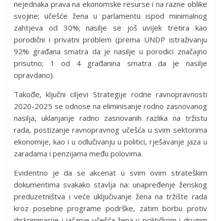
nejednaka prava na ekonomske resurse i na razne oblike
svojine; učešće žena u parlamentu ispod minimalnog
zahtjeva od 30%; nasilje se još uvijek tretira kao
porodični i privatni problem (prema UNDP istraživanju
92% građana smatra da je nasilje u porodici značajno
prisutno; 1 od 4 građanina smatra da je nasilje
opravdano).
Takođe, ključni ciljevi Strategije rodne ravnopravnosti
2020-2025 se odnose na eliminisanje rodno zasnovanog
nasilja, uklanjanje radno zasnovanih razlika na tržistu
rada, postizanje ravnopravnog učešća u svim sektorima
ekonomije, kao i u odlučivanju u politici, rješavanje jaza u
zaradama i penzijama među polovima.
Evidentno je da se akcenat u svim ovim strateškim
dokumentima svakako stavlja na: unapređenje ženskog
preduzetništva i veće uključivanje žena na tržište rada
kroz posebne programe podrške, zatim borbu protiv
diskriminacije i jačanje učešća žena u političkom i drugim