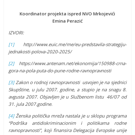
Koordinator projekta ispred NVO Mrkojevići
Emina Perazić
IZVORI:
[1]
http://www.euic.me/me/eu-predstavila-strategiju-
jednakosti-polova-2020-2025/
[2]
https://www.antenam.net/ekonomija/150988-crna-
gora-na-pola-puta-do-pune-rodne-ravnopravnosti
[3]
Zakon o rodnoj ravnopravnosti usvojen je na sjednici
Skupštine, u julu 2007. godine, a stupio je na snagu 8.
avgusta 2007. Objavljen je u Službenom listu 46/07 od
31. jula 2007.godine.
[4]
Ženska politička mreža nastala je u sklopu programa
“Podrška antidiskriminacionim i politikama rodne
ravnopravnosti”, koji finansira Delegacija Evropske unije