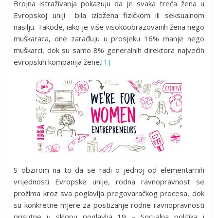
Brojna istraživanja pokazuju da je svaka treća žena u
Evropskoj uniji bila izložena fizičkom ili seksualnom
nasilju. Takođe, iako je više visokoobrazovanih žena nego
muškaraca, one zarađuju u prosjeku 16% manje nego
muškarci, dok su samo 8% generalnih direktora najvećih
evropskih kompanija žene.
[1]
S obzirom na to da se radi o jednoj od elementarnih
vrijednosti Evropske unije, rodna ravnopravnost se
prožima kroz sva poglavlja pregovaračkog procesa, dok
su konkretne mjere za postizanje rodne ravnopravnosti
prisutne u sklopu poglavlja 19 – Socijalna politika i