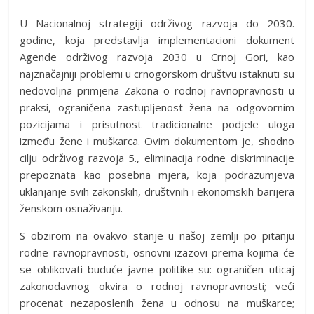
U Nacionalnoj strategiji održivog razvoja do 2030.
godine, koja predstavlja implementacioni dokument
Agende održivog razvoja 2030 u Crnoj Gori, kao
najznačajniji problemi u crnogorskom društvu istaknuti su
nedovoljna primjena Zakona o rodnoj ravnopravnosti u
praksi, ograničena zastupljenost žena na odgovornim
pozicijama i prisutnost tradicionalne podjele uloga
između žene i muškarca. Ovim dokumentom je, shodno
cilju održivog razvoja 5., eliminacija rodne diskriminacije
prepoznata kao posebna mjera, koja podrazumjeva
uklanjanje svih zakonskih, društvnih i ekonomskih barijera
ženskom osnaživanju.
S obzirom na ovakvo stanje u našoj zemlji po pitanju
rodne ravnopravnosti, osnovni izazovi prema kojima će
se oblikovati buduće javne politike su: ograničen uticaj
zakonodavnog okvira o rodnoj ravnopravnosti; veći
procenat nezaposlenih žena u odnosu na muškarce;