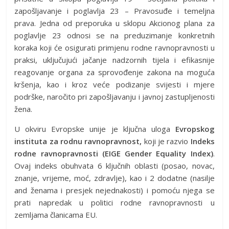
zapošljavanje i poglavlja 23 – Pravosuđe i temeljna
prava. Jedna od preporuka u sklopu Akcionog plana za
poglavlje 23 odnosi se na preduzimanje konkretnih
koraka koji će osigurati primjenu rodne ravnopravnosti u
praksi, uključujući jačanje nadzornih tijela i efikasnije
reagovanje organa za sprovođenje zakona na moguća
kršenja, kao i kroz veće podizanje svijesti i mjere
podrške, naročito pri zapošljavanju i javnoj zastupljenosti
žena.
U okviru Evropske unije je ključna uloga
Evropskog
instituta za rodnu ravnopravnost,
koji je razvio
Indeks
rodne ravnopravnosti (EIGE Gender Equality Index)
.
Ovaj indeks obuhvata 6 ključnih oblasti (posao, novac,
znanje, vrijeme, moć, zdravlje), kao i 2 dodatne (nasilje
and ženama i presjek nejednakosti) i pomoću njega se
prati napredak u politici rodne ravnopravnosti u
zemljama članicama EU.