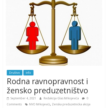
Društvo
Info
Rodna ravnopravnost i
žensko preduzetništvo
September 4, 2021
Redakcija Glas Mrkojevića
0
,
Comments
NVO Mrkojevići
Zenska preduzetnicka akcija