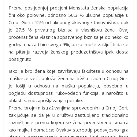
Prema posljednjoj procjeni Monstata ženska populacija
čini oko polovine, odnosno 50,3 % ukupne populacije u
Crnoj Gori i 45% od ukupnog aktivnog stanovništva, dok
je 27.5 % privatnog biznisa u vlasništvu žena. Ovaj
procenat žena vlasnica sopstvenog biznisa je do nekoliko
godina unazad bio svega 9%, pa se može zaključiti da se
na pitanju razvoja ženskog preduzetništva ipak dosta
postignuto.
Iako je broj žena koje završavaju fakultete u odnosu na
muškarce veći, položaj žena na tržištu rada u Crnoj Gori
je lošiji u odnosu na mušku populaciju, posebno u
pogledu dostupnosti rukovodećih funkcija, a naročito u
oblasti samozapošljavanja i politike.
Prema brojnim istraživanjima sprovedenim u Crnoj Gori,
zaključuje se da je u društvu zastupljeno tradicionalno
razmišljanje prema kojem se žena prvenstveno smatra
kao majka i domaćica; Ovakav stereotip podsvjesno igra