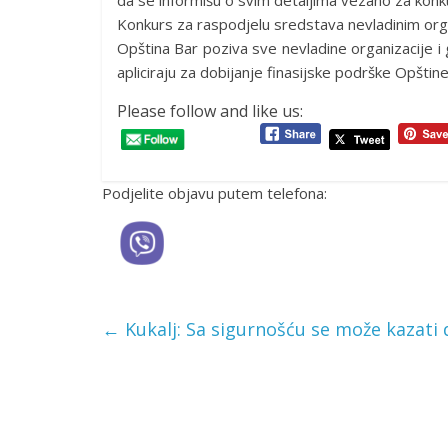
da se informišu o svim detaljima vezano za konk
Konkurs za raspodjelu sredstava nevladinim org
Opština Bar poziva sve nevladine organizacije i g
apliciraju za dobijanje finasijske podrške Opštine 
Please follow and like us:
Podjelite objavu putem telefona:
←
Kukalj: Sa sigurnošću se može kazati 