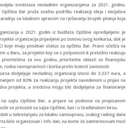
podjelu sredstava nevladinim organizacijama za 2021. godinu.
Opština Bar pruža snažnu podršku realizaciji ideja i inicijativa
saradnju sa lokalnom upravom na rješavanju brojnih pitanja koja
rganizacija u 2021. godini iz budžeta Opštine opredijeljeno je
ojekte organizacija prijavljene po osnovu ovog konkursa, dok je
O koje imaju poseban status za opštinu Bar. Pravo učešća na
m u Baru, za projekte koji se u potpunosti ili pretežno realizuju
 prioritetima za ovu godinu, prioritetne oblasti za finansijsku
e, rodna ravnopravnost i borba protiv bolesti zavisnosti.
ursa dodjeljuje nevladinoj organizaciji iznosi do 3,537 eura, a
ne manjem od 80% za realizaciju projekta navedenom u prijavi na
dva projekta, a sredstva mogu biti dodijeljena za finansiranje
e na sajtu Opštine Bar, a prijave se podnose na propisanom
ože se preuzeti sa sajta Opštine, kao i u Građanskom birou.
biti u Sekretarijatu za lokalnu samoupravu, svakog radnog dana
ta biće organizovan i Info dan, na kome će zainteresovani moći