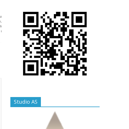
ju
e,
li
 i
Studio AS