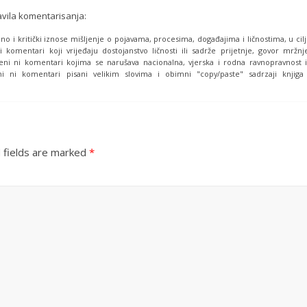
avila komentarisanja:
o i kritički iznose mišljenje o pojavama, procesima, događajima i ličnostima, u cil
i komentari koji vrijeđaju dostojanstvo ličnosti ili sadrže prijetnje, govor mržnj
eni ni komentari kojima se narušava nacionalna, vjerska i rodna ravnopravnost i
i ni komentari pisani velikim slovima i obimni "copy/paste" sadrzaji knjiga
 fields are marked
*