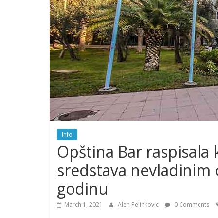
Info
Opština Bar raspisala
sredstava nevladinim 
godinu
March 1, 2021
Alen Pelinkovic
0 Comments