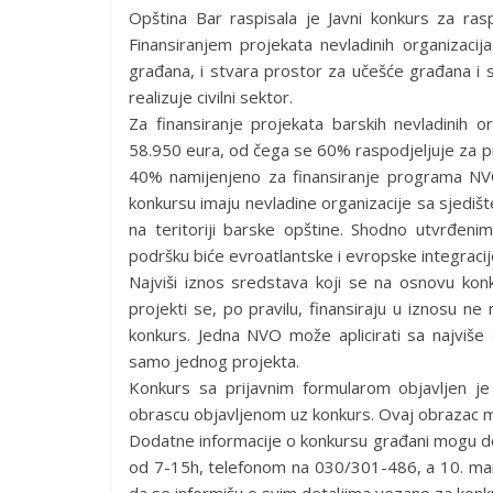
Opština Bar raspisala je Javni konkurs za ras
Finansiranjem projekata nevladinih organizacija 
građana, i stvara prostor za učešće građana i 
realizuje civilni sektor.
Za finansiranje projekata barskih nevladinih o
58.950 eura, od čega se 60% raspodjeljuje za pr
40% namijenjeno za finansiranje programa NV
konkursu imaju nevladine organizacije sa sjedište
na teritoriji barske opštine. Shodno utvrđenim
podršku biće evroatlantske i evropske integracij
Najviši iznos sredstava koji se na osnovu konk
projekti se, po pravilu, finansiraju u iznosu 
konkurs. Jedna NVO može aplicirati sa najviše 
samo jednog projekta.
Konkurs sa prijavnim formularom objavljen j
obrascu objavljenom uz konkurs. Ovaj obrazac m
Dodatne informacije o konkursu građani mogu do
od 7-15h, telefonom na 030/301-486, a 10. mar