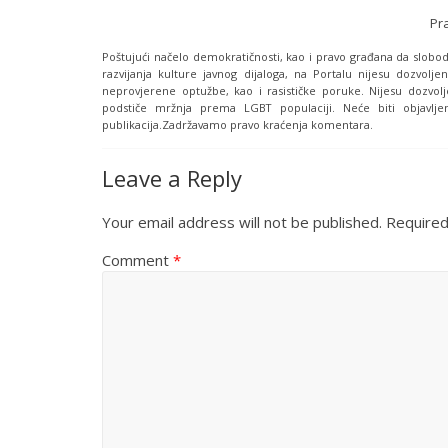
Pr
Poštujući načelo demokratičnosti, kao i pravo građana da slobodn
razvijanja kulture javnog dijaloga, na Portalu nijesu dozvoljen
neprovjerene optužbe, kao i rasističke poruke. Nijesu dozvolj
podstiče mržnja prema LGBT populaciji. Neće biti objavljen
publikacija.Zadržavamo pravo kraćenja komentara.
Leave a Reply
Your email address will not be published.
Required
Comment
*