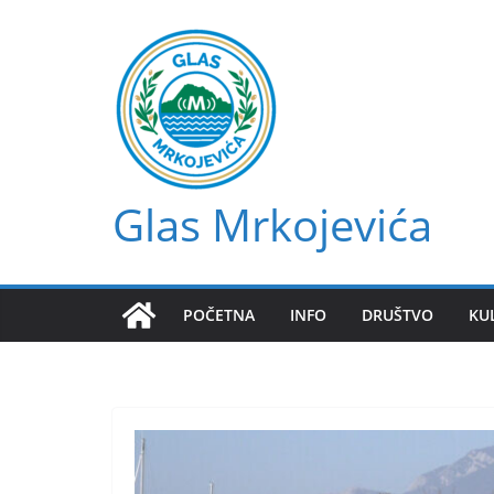
Skip
to
content
Glas Mrkojevića
POČETNA
INFO
DRUŠTVO
KU