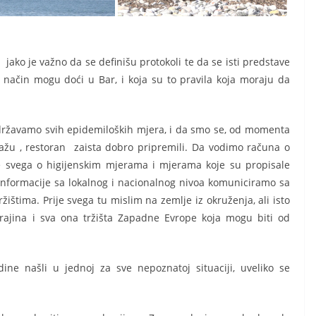
jako je važno da se definišu protokoli te da se isti predstave
ji način mogu doći u Bar, i koja su to pravila koja moraju da
ržavamo svih epidemiloških mjera, i da smo se, od momenta
lažu , restoran zaista dobro pripremili. Da vodimo računa o
je svega o higijenskim mjerama i mjerama koje su propisale
informacije sa lokalnog i nacionalnog nivoa komuniciramo sa
ištima. Prije svega tu mislim na zemlje iz okruženja, ali isto
krajina i sva ona tržišta Zapadne Evrope koja mogu biti od
odine našli u jednoj za sve nepoznatoj situaciji, uveliko se