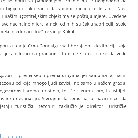
 kako se boriti sa pandemijom. Znamo da je neophodno da
o higijenu ruku kao i da vodimo računa o distanci. Naši
, i u našim ugostiteljskim objektima se poštuju mjere. Uvedene
 sve nacinalne mjere, a neki od njih su čak unaprijedili svoje
li neke međunarodne“, rekao je
Kukalj
.
i poruku da je Crna Gora sigurna i bezbjedna destinacija koja
 je apelovao na građane i turističke privrednike da vode
vorni i prema sebi i prema drugima, jer samo na taj način
 sezonu od koje mnogo ljudi zavisi, ne samo u našem gradu.
ovornosti prema turistima, koji će, siguran sam, to uvidjeti
ističku destinaciju. Vjerujem da ćemo na taj način moći da
tnju turističku sezonu“, zaključio je direktor Turističke