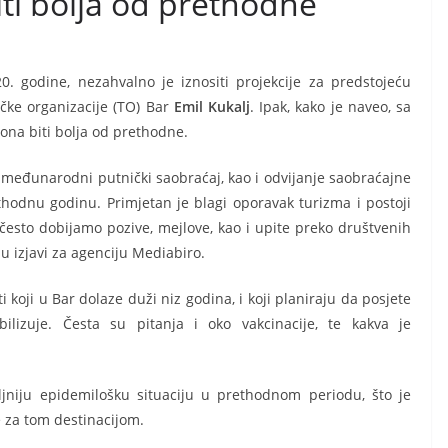
ti bolja od prethodne
 godine, nezahvalno je iznositi projekcije za predstojeću
tičke organizacije (TO) Bar
Emil Kukalj
. Ipak, kako je naveo, sa
ona biti bolja od prethodne.
n međunarodni putnički saobraćaj, kao i odvijanje saobraćajne
odnu godinu. Primjetan je blagi oporavak turizma i postoji
 često dobijamo pozive, mejlove, kao i upite preko društvenih
u izjavi za agenciju Mediabiro.
i koji u Bar dolaze duži niz godina, i koji planiraju da posjete
bilizuje. Česta su pitanja i oko vakcinacije, te kakva je
jniju epidemilošku situaciju u prethodnom periodu, što je
e za tom destinacijom.