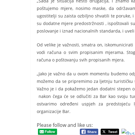
„Sada je situacija nešto drugačija, i znamo
poštujemo mjere, nosimo maske, da održavam
ugostitelji su zaista ozbiljno shvatili te poruke
su dodatne mjere predostržnosti , ispoštovali su
poslovanje i iznad nacionalnih standarda, i uve
Od velike je važnosti, smatra on, iskomunicirat
vodi računa o svim propisanim mjerama. Stoga
računa o poštovanju svih propisanih mjera.
„Jako je važno da u ovom momentu budemo odgo
možemo da se pripremimo za ljetnju turističku
Važno je i da pokažemo jedan dodatni stepen odg
nakon čega će se odlučiti za Bar kao svoju tur
ostvarimo određeni uspjeh za predstojeću lje
organizacije Bar.
Please follow and like us: