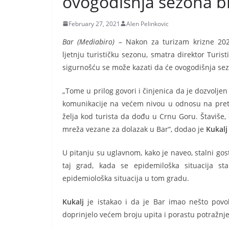
ovogodišnja sezona bi
February 27, 2021
Alen Pelinkovic
Bar (Mediabiro)
– Nakon za turizam krizne 2020.
ljetnju turističku sezonu, smatra direktor Turis
sigurnošću se može kazati da će ovogodišnja sez
„Tome u prilog govori i činjenica da je dozvolje
komunikacije na većem nivou u odnosu na preth
želja kod turista da dođu u Crnu Goru. Štaviše,
mreža vezane za dolazak u Bar“, dodao je
Kukalj
U pitanju su uglavnom, kako je naveo, stalni gost
taj grad, kada se epidemiloška situacija sta
epidemiološka situacija u tom gradu.
Kukalj
je istakao i da je Bar imao nešto povol
doprinjelo većem broju upita i porastu potražnj