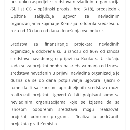
postupku raspodjele sredstava nevladinim organizacija
(Sl. list CG – opštinski propisi, broj 6/18), predsjednik
Opštine zaključuje ugovor sa nevladinim
organizacijama kojima je Komisija odobrila sredstva, u
roku od 10 dana od dana donošenja ove odluke.
Sredstva za finansiranje projekata nevladinih
organizacija odobrena su u iznosu od 80% od iznosa
sredstava navedenog u prijavi na Konkurs. U slučaju
kada su za projekat odobrena sredstva manja od iznosa
sredstava navedenih u prijavi, nevladina organizacija je
dužna da se do dana potpisivanja ugovora izjasni o
tome da li sa iznosom opredijeljenih sredstava može
realizovati projekat. Ugovori će biti potpisani samo sa
nevladinim organizacijama koje se izjasne da sa
iznosom odobrenih sredstava mogu realizovati
projekat, odnosno program. Realizaciju podržanih
projekata prati Komisija.