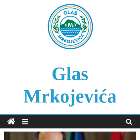
Skip
to
content
Glas
Mrkojevića