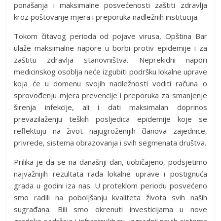
ponašanja i maksimalne posvećenosti zaštiti zdravlja
kroz poštovanje mjera i preporuka nadležnih institucija.
Tokom čitavog perioda od pojave virusa, Opština Bar
ulaže maksimalne napore u borbi protiv epidemije i za
zaštitu zdravlja stanovništva. Neprekidni napori
medicinskog osoblja neće izgubiti podršku lokalne uprave
koja će u domenu svojih nadležnosti voditi računa o
sprovođenju mjera prevencije i preporuka za smanjenje
širenja infekcije, ali i dati maksimalan doprinos
prevazilaženju teških posljedica epidemije koje se
reflektuju na život najugroženijih članova zajednice,
privrede, sistema obrazovanja i svih segmenata društva.
Prilika je da se na današnji dan, uobičajeno, podsjetimo
najvažnijih rezultata rada lokalne uprave i postignuća
grada u godini iza nas. U proteklom periodu posvećeno
smo radili na poboljšanju kvaliteta života svih naših
sugrađana. Bili smo okrenuti investicijama u nove
gradske sadržaje i infrastrukturu, izgradnji novih sistema