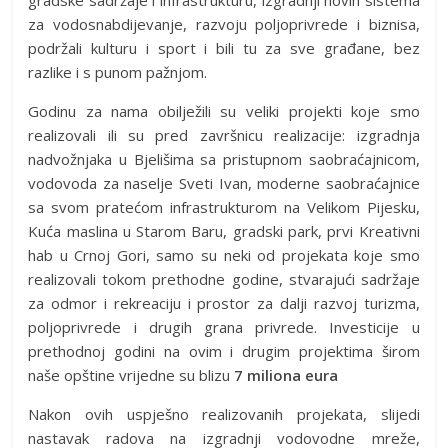
za vodosnabdijevanje, razvoju poljoprivrede i biznisa,
podržali kulturu i sport i bili tu za sve građane, bez
razlike i s punom pažnjom.
Godinu za nama obilježili su veliki projekti koje smo
realizovali ili su pred završnicu realizacije: izgradnja
nadvožnjaka u Bjelišima sa pristupnom saobraćajnicom,
vodovoda za naselje Sveti Ivan, moderne saobraćajnice
sa svom pratećom infrastrukturom na Velikom Pijesku,
Kuća maslina u Starom Baru, gradski park, prvi Kreativni
hab u Crnoj Gori, samo su neki od projekata koje smo
realizovali tokom prethodne godine, stvarajući sadržaje
za odmor i rekreaciju i prostor za dalji razvoj turizma,
poljoprivrede i drugih grana privrede. Investicije u
prethodnoj godini na ovim i drugim projektima širom
naše opštine vrijedne su blizu
7 miliona eura
Nakon ovih uspješno realizovanih projekata, slijedi
nastavak radova na izgradnji vodovodne mreže,