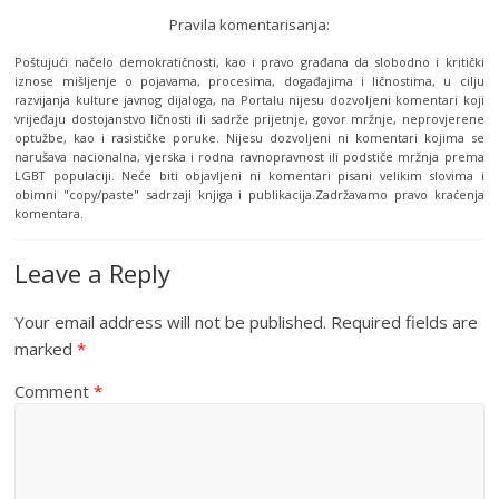
Pravila komentarisanja:
Poštujući načelo demokratičnosti, kao i pravo građana da slobodno i kritički
iznose mišljenje o pojavama, procesima, događajima i ličnostima, u cilju
razvijanja kulture javnog dijaloga, na Portalu nijesu dozvoljeni komentari koji
vrijeđaju dostojanstvo ličnosti ili sadrže prijetnje, govor mržnje, neprovjerene
optužbe, kao i rasističke poruke. Nijesu dozvoljeni ni komentari kojima se
narušava nacionalna, vjerska i rodna ravnopravnost ili podstiče mržnja prema
LGBT populaciji. Neće biti objavljeni ni komentari pisani velikim slovima i
obimni "copy/paste" sadrzaji knjiga i publikacija.Zadržavamo pravo kraćenja
komentara.
Leave a Reply
Your email address will not be published.
Required fields are
marked
*
Comment
*