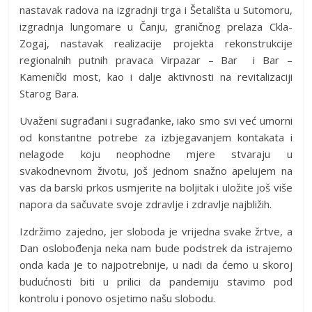
nastavak radova na izgradnji trga i Šetališta u Sutomoru,
izgradnja lungomare u Čanju, graničnog prelaza Ckla-
Zogaj, nastavak realizacije projekta rekonstrukcije
regionalnih putnih pravaca Virpazar – Bar i Bar –
Kamenički most, kao i dalje aktivnosti na revitalizaciji
Starog Bara.
Uvaženi sugrađani i sugrađanke, iako smo svi već umorni
od konstantne potrebe za izbjegavanjem kontakata i
nelagode koju neophodne mjere stvaraju u
svakodnevnom životu, još jednom snažno apelujem na
vas da barski prkos usmjerite na boljitak i uložite još više
napora da sačuvate svoje zdravlje i zdravlje najbližih.
Izdržimo zajedno, jer sloboda je vrijedna svake žrtve, a
Dan oslobođenja neka nam bude podstrek da istrajemo
onda kada je to najpotrebnije, u nadi da ćemo u skoroj
budućnosti biti u prilici da pandemiju stavimo pod
kontrolu i ponovo osjetimo našu slobodu.