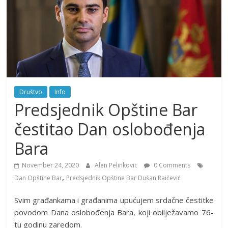
Društvo
Info
Predsjednik Opštine Bar
čestitao Dan oslobođenja
Bara
November 24, 2020
Alen Pelinkovic
0 Comments
,
Dan Opštine Bar
Predsjednik Opštine Bar Dušan Raičević
Svim građankama i građanima upućujem srdačne čestitke
povodom Dana oslobođenja Bara, koji obilježavamo 76-
tu godinu zaredom.