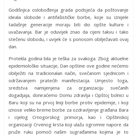
Godišnjica oslobođenja grada podsjeća da poštovanje
ideala slobode i antifašističke borbe, koje su iznijele
tadašnje generacije moraju biti dio opšte kulture i
uvažavanja. Bar je oduvijek znao da cijeni takvu i tako
stečenu slobodu, i uvijek će s ponosom obilježavati ovaj
dan.
Protekla godina bila je teška za svakoga. Zbog aktuelne
epidemiološke situacije, Dan opštine ove godine nećemo
obilježiti na tradicionalan način, svečanom sjednicom i
održavanjem pratećih manifestacija. Umjesto toga,
sredstva namijenjena za organizaciju svečanih
dogadjaja, doniraćemo Domu zdravlja i Opštoj bolnici u
Baru koji su na prvoj liniji borbe protiv epidemije, i koji
iznose veliko breme borbe za ozdravljenje građana Bara
i cijelog Crnogorskog primorja, kao i Opštinskoj
organizaciji Crvenog krsta koji ulažu ogromne napore da
pruže ruku pomoći našim sugrađanima kojima je to