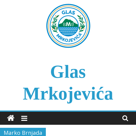
Skip
to
content
Glas
Mrkojevića
Marko Brnjada