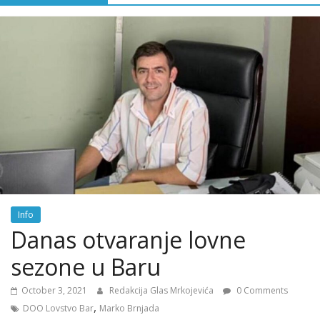
Info
Danas otvaranje lovne
sezone u Baru
October 3, 2021
Redakcija Glas Mrkojevića
0 Comments
,
DOO Lovstvo Bar
Marko Brnjada