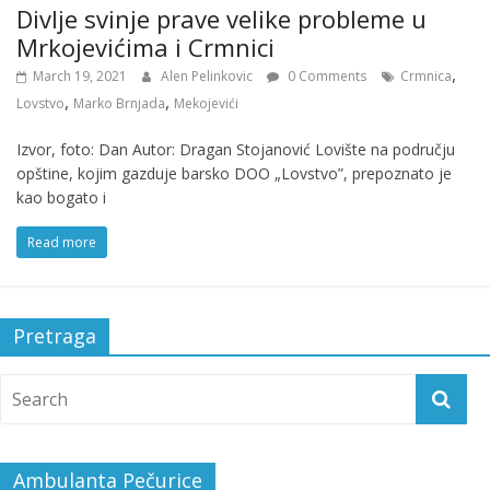
Divlje svinje prave velike probleme u
Mrkojevićima i Crmnici
,
March 19, 2021
Alen Pelinkovic
0 Comments
Crmnica
,
,
Lovstvo
Marko Brnjada
Mekojevići
Izvor, foto: Dan Autor: Dragan Stojanović Lovište na području
opštine, kojim gazduje barsko DOO „Lovstvo”, prepoznato je
kao bogato i
Read more
Pretraga
Ambulanta Pečurice