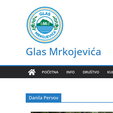
Skip
to
content
Glas Mrkojevića
POČETNA
INFO
DRUŠTVO
KU
Danila Pervov