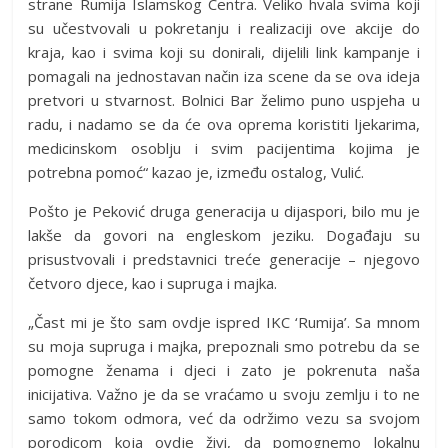
strane Rumija Islamskog Centra. Veliko hvala svima koji
su učestvovali u pokretanju i realizaciji ove akcije do
kraja, kao i svima koji su donirali, dijelili link kampanje i
pomagali na jednostavan način iza scene da se ova ideja
pretvori u stvarnost. Bolnici Bar želimo puno uspjeha u
radu, i nadamo se da će ova oprema koristiti ljekarima,
medicinskom osoblju i svim pacijentima kojima je
potrebna pomoć“ kazao je, između ostalog, Vulić.
Pošto je Peković druga generacija u dijaspori, bilo mu je
lakše da govori na engleskom jeziku. Događaju su
prisustvovali i predstavnici treće generacije – njegovo
četvoro djece, kao i supruga i majka.
„Čast mi je što sam ovdje ispred IKC ‘Rumija’. Sa mnom
su moja supruga i majka, prepoznali smo potrebu da se
pomogne ženama i djeci i zato je pokrenuta naša
inicijativa. Važno je da se vraćamo u svoju zemlju i to ne
samo tokom odmora, već da održimo vezu sa svojom
porodicom koja ovdje živi, da pomognemo lokalnu