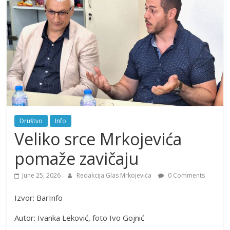
Društvo
Info
Veliko srce Mrkojevića
pomaže zavičaju
June 25, 2026
Redakcija Glas Mrkojevića
0 Comments
Izvor: BarInfo
Autor: Ivanka Leković, foto Ivo Gojnić