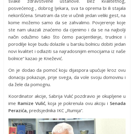
svake zdravstvene ustanove. Bez kvalitetnog,
posvećenog , dobrog ljekara, sva ta oprema bi ili stajala
nekorišćena. Smatram da ste vi učinili jedan veliki gest, na
kome možemo samo da se zahvalimo. Povjerenje koje
ste nam ukazali znaćemo da cijenimo i da se na najbolji
način odužimo tako što ćemo pacijentkinje, trudnice i
porodilje koje budu dolazile u barsku bolnicu dobiti jedan
novi kvalitet i odlaziti sa najradosnijim emocijama iz naše
bolnice“ kazao je Knežević.
On je dodao da pomoć koju dijaspora upućuje kroz ovu
donaciju pokazuje, prije svega, da vole svoju domovinu i
da žele da pomognu.
Koordinator akcije, Sabrija Vulić pozdravio je okupljene u
ime
Ramize Vulić
, koja je pokrenula ovu akciju i
Senada
Perazića,
predsjednika IKC „Rumija“.