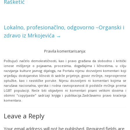
Rašketić
Lokalno, profesionačlno, odgovorno –Organski i
zdravo iz Mrkojevića
→
Pravila komentarisanja:
Poštujući načelo demokratičnosti, kao i pravo građana da slobodno i kritički
iznose mišljenje o pojavama, procesima, događajima i ličnostima, u cilju
razvijanja kulture javnog dijaloga, na Portalu nijesu dozvoljeni komentari koji
vrijeđaju dostojanstvo ličnosti ili sadrže prijetnje, govor mržnje, neprovjerene
optužbe, kao i rasističke poruke. Nijesu dozvoljeni ni komentari kojima se
narušava nacionalna, vjerska i rodna ravnopravnost ili podstiče mržnja prema
LGBT populaciji. Neće biti objavljeni ni komentari pisani velikim slovima i
obimni "copy/paste" sadrzaji knjiga i publikacija.Zadržavamo pravo kraćenja
komentara.
Leave a Reply
Your email address will not be published.
Required fields are