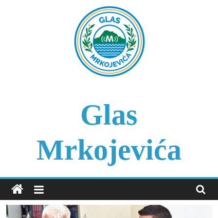
Skip
to
content
Glas
Mrkojevića