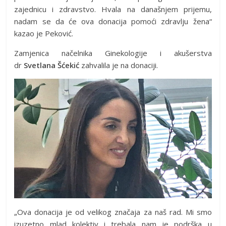
zajednicu i zdravstvo. Hvala na današnjem prijemu,
nadam se da će ova donacija pomoći zdravlju žena“
kazao je Peković.
Zamjenica načelnika Ginekologije i akušerstva
dr
Svetlana Šćekić
zahvalila je na donaciji.
„Ova donacija je od velikog značaja za naš rad. Mi smo
izuzetno mlad kolektiv i trebala nam je podrška u