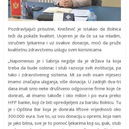
Pozdravljajući prisutne, Knežević je istakao da Bolnica
teži da pokaže kvalitet. Uvjeren je da će sa sa mladim,
stručnim ljekarima i uz ovakve donacije, moći da pruže
kvalitetnu zdravstvenu uslugu svim korisnicama.
„Napomenuo je i Sabrija negdje da je država ta koja
treba da bude oslonac i stub razvoja svih institucija, pa
tako i zdravstvenog sistema. Mi za ovih osam mjeseci
imamo značajna ulaganja, više donacija. U zadnjih dva-tri
dana imali smo neke društveno odgovorne firme koje će
donirati, ali imamo takođe i oko milion i po eura preko
HFP banke, koji će biti opredijeljeni za barsku Bolnicu. Tu
je i Opština Bar koja je donirala liftove vrijednosti oko
300.000 eura. Sve to, uz ovu donaciju u opremi, koja nam
je jako bitna, sve je to pomoć ljekarima koji su, ipak, stub