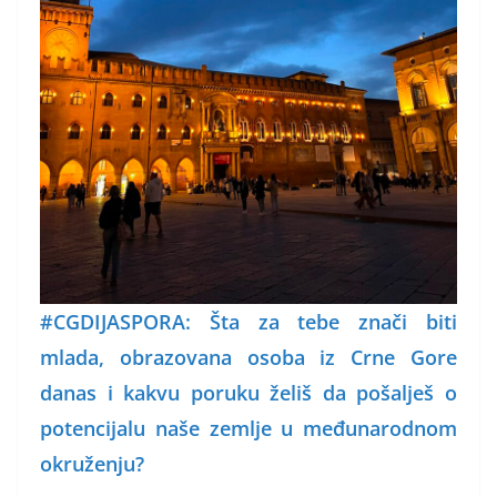
#CGDIJASPORA: Šta za tebe znači biti
mlada, obrazovana osoba iz Crne Gore
danas i kakvu poruku želiš da pošalješ o
potencijalu naše zemlje u međunarodnom
okruženju?