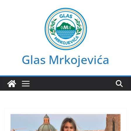
Skip
to
content
Glas Mrkojevića