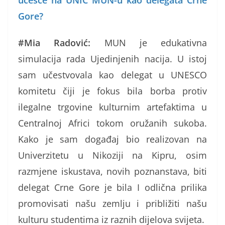
učešće na UNIC MUN-u kao delegata Crne
Gore?
#Mia Radović:
MUN je edukativna
simulacija rada Ujedinjenih nacija. U istoj
sam učestvovala kao delegat u UNESCO
komitetu čiji je fokus bila borba protiv
ilegalne trgovine kulturnim artefaktima u
Centralnoj Africi tokom oružanih sukoba.
Kako je sam događaj bio realizovan na
Univerzitetu u Nikoziji na Kipru, osim
razmjene iskustava, novih poznanstava, biti
delegat Crne Gore je bila I odlična prilika
promovisati našu zemlju i približiti našu
kulturu studentima iz raznih dijelova svijeta.