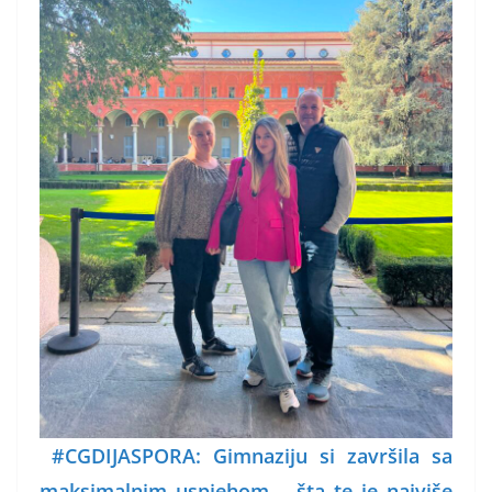
#CGDIJASPORA: Gimnaziju si završila sa
maksimalnim uspjehom – šta te je najviše