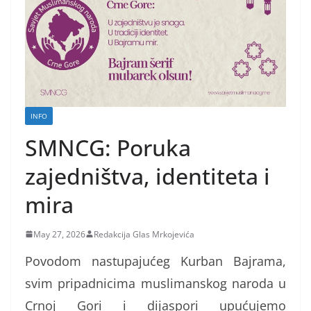
INFO
SMNCG: Poruka
zajedništva, identiteta i
mira
May 27, 2026
Redakcija Glas Mrkojevića
Povodom nastupajućeg Kurban Bajrama,
svim pripadnicima muslimanskog naroda u
Crnoj Gori i dijaspori upućujemo