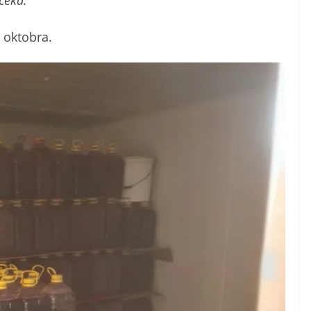
čeka.
. oktobra.