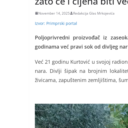
zato će i cijena biti v
November 14, 2025
Redakcija Glas Mrkojevića
Izvor: Primprski portal
Poljoprivredni proizvođač iz zaseo
godinama već pravi sok od divljeg nara
Već 21 godinu Kurtović u svojoj radion
nara. Divlji šipak na brojnim lokali
živicama, zapuštenim zemljištima, š