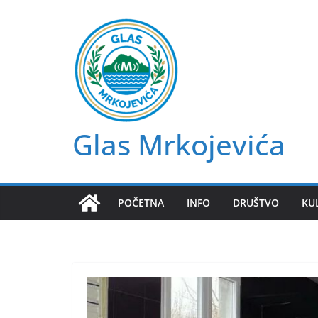
Skip
to
content
Glas Mrkojevića
POČETNA
INFO
DRUŠTVO
KU