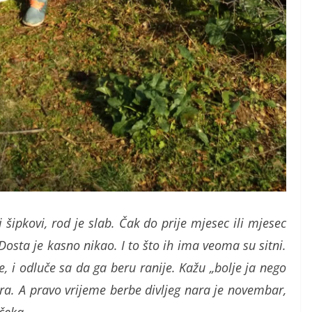
 šipkovi, rod je slab. Čak do prije mjesec ili mjesec
Dosta je kasno nikao. I to što ih ima veoma su sitni.
, i odluče sa da ga beru ranije. Kažu „bolje ja nego
ra. A pravo vrijeme berbe divljeg nara je novembar,