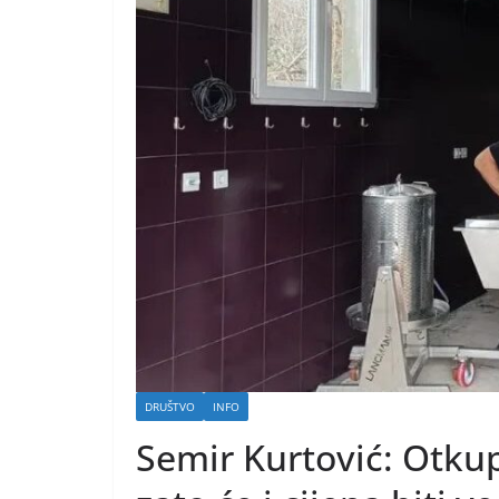
DRUŠTVO
INFO
Semir Kurtović: Otkup