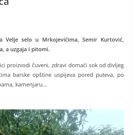
eća
ka Velje selo u Mrkojevićima, Semir Kurtović,
, a uzgaja i pitomi.
ici proizvodi čuveni, zdravi domaći sok od divljeg
tetima barske opštine uspijeva pored puteva, po
umama, kamenjaru…