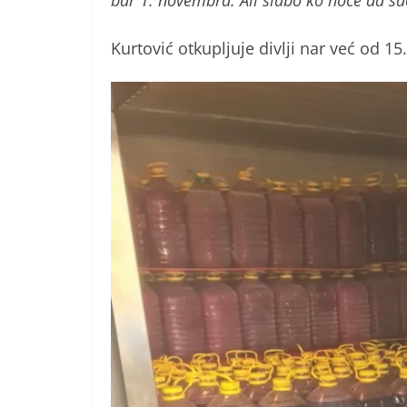
bar 1. novembra. Ali slabo ko hoće da sa
Kurtović otkupljuje divlji nar već od 15