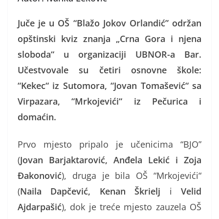
Juče je u OŠ “Blažo Jokov Orlandić” održan
opštinski kviz znanja „Crna Gora i njena
sloboda“ u organizaciji UBNOR-a Bar.
Učestvovale su četiri osnovne škole:
“Kekec“ iz Sutomora, “Jovan Tomašević“ sa
Virpazara, “Mrkojevići“ iz Pečurica i
domaćin.
Prvo mjesto pripalo je učenicima “BJO”
(
Jovan Barjaktarović, Anđela Lekić i Zoja
Đakonović
), druga je bila OŠ “Mrkojevići“
(
Naila Dapčević, Kenan Škrielj
i
Velid
Ajdarpašić
), dok je treće mjesto zauzela OŠ