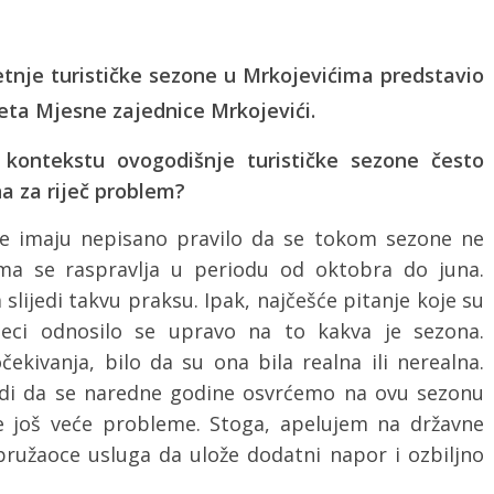
jetnje turističke sezone u Mrkojevićima predstavio
eta Mjesne zajednice Mrkojevići.
 kontekstu ovogodišnje turističke sezone često
na za riječ problem?
je imaju nepisano pravilo da se tokom sezone ne
ma se raspravlja u periodu od oktobra do juna.
slijedi takvu praksu. Ipak, najčešće pitanje koje su
eseci odnosilo se upravo na to kakva je sezona.
čekivanja, bilo da su ona bila realna ili nerealna.
odi da se naredne godine osvrćemo na ovu sezonu
 još veće probleme. Stoga, apelujem na državne
e pružaoce usluga da ulože dodatni napor i ozbiljno