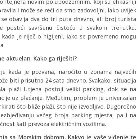
kontejnera novim polupodzemnim, koji su efikasniji
popravila i može se reći da smo zadovoljni, iako uvijek
se obavlja dva do tri puta dnevno, ali broj turista
že postići savršenu čistoću u svakom trenutku.
i kada je riječ o higijeni, iako se povremeno mogu
a.
e aktuelan. Kako ga riješiti?
uje kada je pozvana, naročito u zonama najvećih
 može biti prisutna 24 sata dnevno. Svakako, situacija
a plaži Utjeha postoji veliki parking, dok se na
acije uz plaćanje. Međutim, problem je univerzalan
rkirati što bliže plaži, što nije izvodljivo. Dugoročno
obezbjeđivanju većeg broja parking mjesta, pa i na
ćnost šatl prevoza električnim vozilima.
dnja sa Morskim dobrom. Kakvo je vaše viđenje te