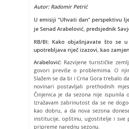
Autor: Radomir Petrić
U emisiji “Uhvati dan” perspektivu l
je Senad Arabelović, predsjednik Savj
RB/BI: Kako objašnjavate što se u
upotrebljava riječ izazovi, kao zamje
Arabelović:
Razvijene turističke zeml
govori previše o problemima. O nji
Slažem se da bi i Crna Gora trebalo da 
novinari postavljali prethodnih mj
Činjenica je da sezona nije ispunila o
Izražavam zabrinutost da se ne dog
kao dobru, a da nova sezona donese
institucije, opštinu, ugostitelje i sv
pripreme narednu sezonu.