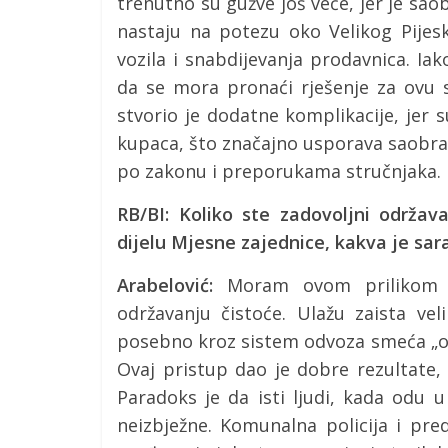
trenutno su gužve još veće, jer je sa
nastaju na potezu oko Velikog Pijesk
vozila i snabdijevanja prodavnica. Ia
da se mora pronaći rješenje za ovu s
stvorio je dodatne komplikacije, jer 
kupaca, što značajno usporava saobrać
po zakonu i preporukama stručnjaka.
RB/BI: Koliko ste zadovoljni održa
dijelu Mjesne zajednice, kakva je s
Arabelović:
Moram ovom prilikom i
održavanju čistoće. Ulažu zaista ve
posebno kroz sistem odvoza smeća „od 
Ovaj pristup dao je dobre rezultate,
Paradoks je da isti ljudi, kada odu 
neizbježne. Komunalna policija i pre