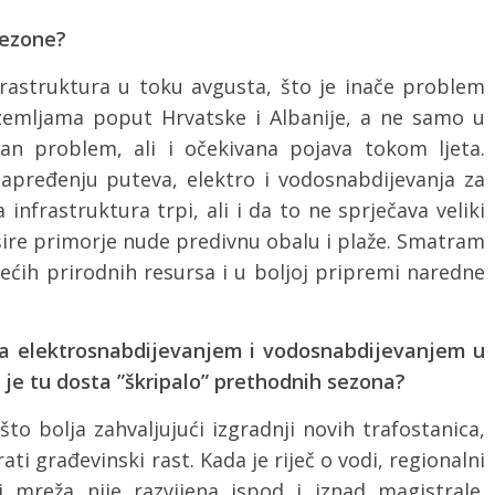
sezone?
astruktura u toku avgusta, što je inače problem
zemljama poput Hrvatske i Albanije, a ne samo u
jan problem, ali i očekivana pojava tokom ljeta.
napređenju puteva, elektro i vodosnabdijevanja za
nfrastruktura trpi, ali i da to ne sprječava veliki
i šire primorje nude predivnu obalu i plaže. Smatram
jećih prirodnih resursa i u boljoj pripremi naredne
 sa elektrosnabdijevanjem i vodosnabdijevanjem u
 je tu dosta ”škripalo” prethodnih sezona?
što bolja zahvaljujući izgradnji novih trafostanica,
rati građevinski rast. Kada je riječ o vodi, regionalni
i mreža nije razvijena ispod i iznad magistrale.