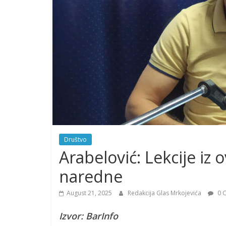
Društvo
Arabelović: Lekcije iz
naredne
August 21, 2025
Redakcija Glas Mrkojevića
0 
Izvor: BarInfo