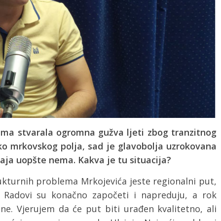
ćima stvarala ogromna gužva ljeti zbog tranzitnog
o mrkovskog polja, sad je glavobolja uzrokovana
aja uopšte nema. Kakva je tu situacija?
ukturnih problema Mrkojevića jeste regionalni put,
 Radovi su konačno započeti i napreduju, a rok
ne. Vjerujem da će put biti urađen kvalitetno, ali