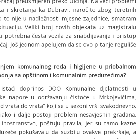
obraćaj preusmjeren preko Ulcinja. Najveći problemi
a i skretanja ka Dubravi, naročito zbog teretnih
ko to nije u nadležnosti mjesne zajednice, smatram
ituaciju. Veliki broj novih objekata uz magistralu
su potrebna česta vozila za snabdijevanje i pristup
aj. Još jednom apelujem da se ovo pitanje reguliše
vanjem komunalnog reda i higijene u priobalnom
aradnja sa opštinom i komunalnim preduzećima?
staći doprinos DOO Komunalne djelatnosti u
like napore u održavanju čistoće u Mrkojevićima,
vrata do vrata“ koji se u sezoni vrši svakodnevno.
 iako i dalje postoji problem nesavjesnih građana.
u inostranstvo, poštuju pravila, jer su tamo kazne
duzeće pokušavaju da suzbiju ovakve prekršaje, a