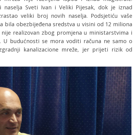
 naselja Sveti Ivan i Veliki Pijesak, dok je iznad
izrastao veliki broj novih naselja. Podsjetiću vaše
a bila obezbijeđena sredstva u visini od 12 miliona
t nije realizovan zbog promjena u ministarstvima i
a. U budućnosti se mora voditi računa ne samo o
gradnji kanalizacione mreže, jer prijeti rizik od