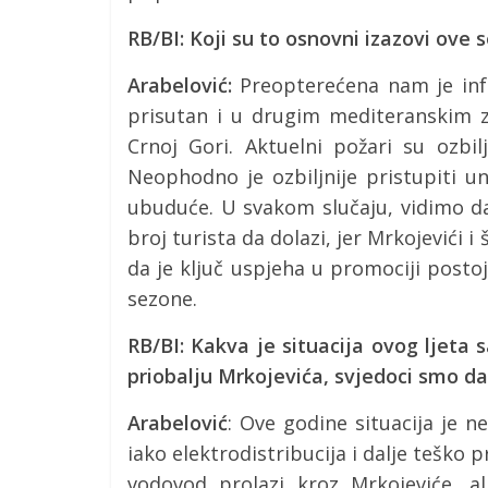
RB/BI: Koji su to osnovni izazovi ove 
Arabelović:
Preopterećena nam je infr
prisutan i u drugim mediteranskim 
Crnoj Gori. Aktuelni požari su ozbil
Neophodno je ozbiljnije pristupiti u
ubuduće. U svakom slučaju, vidimo da i
broj turista da dolazi, jer Mrkojevići 
da je ključ uspjeha u promociji posto
sezone.
RB/BI: Kakva je situacija ovog ljeta
priobalju Mrkojevića, svjedoci smo da
Arabelović
: Ove godine situacija je ne
iako elektrodistribucija i dalje teško p
vodovod prolazi kroz Mrkojeviće, al