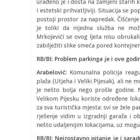
urađeno je i dosta na zamjeni starih 
i estetski prihvatljiviji. Situacija se 
postoji prostor za napredak. Čišćenje 
je toliki da nijedna služba ne mo
Mrkojevići se ovog ljeta nisu obrukal
zabilježiti slike smeća pored kontejner
RB/BI: Problem parkinga je i ove godin
Arabelović:
Komunalna policija reag
plaža (Utjeha i Veliki Pijesak), ali ne
je nešto bolja nego prošle godine. N
Velikom Pijesku koriste određene lok
za sva turistička mjesta: svi se žele pa
rješenje vidim u izgradnji garaža i 
nešto udaljenijim lokacijama, uz mogu
RB/BI: Neizostavno pitanje je i sara