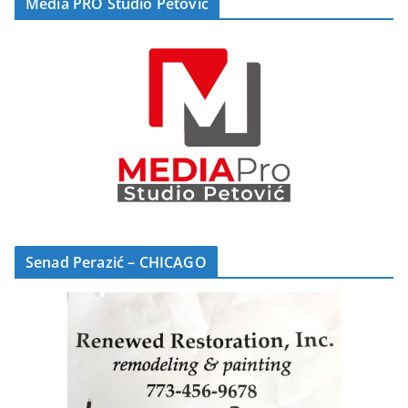
Media PRO Studio Petović
Senad Perazić – CHICAGO