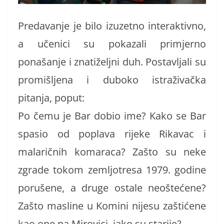
Predavanje je bilo izuzetno interaktivno,
a učenici su pokazali primjerno
ponašanje i znatiželjni duh. Postavljali su
promišljena i duboko istraživačka
pitanja, poput:
Po čemu je Bar dobio ime? Kako se Bar
spasio od poplava rijeke Rikavac i
malaričnih komaraca? Zašto su neke
zgrade tokom zemljotresa 1979. godine
porušene, a druge ostale neoštećene?
Zašto masline u Komini nijesu zaštićene
kao one na Mirovici, iako su starije?