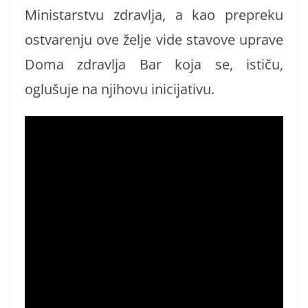
Ministarstvu zdravlja, a kao prepreku
ostvarenju ove želje vide stavove uprave
Doma zdravlja Bar koja se, ističu,
oglušuje na njihovu inicijativu.