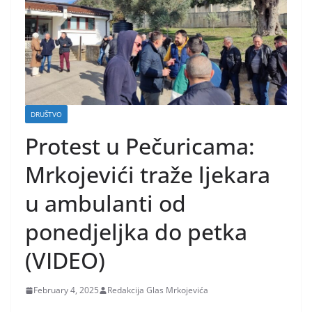
DRUŠTVO
Protest u Pečuricama:
Mrkojevići traže ljekara
u ambulanti od
ponedjeljka do petka
(VIDEO)
February 4, 2025
Redakcija Glas Mrkojevića