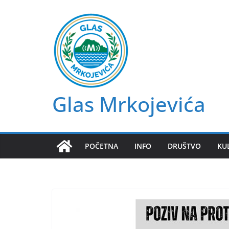
Skip
to
content
Glas Mrkojevića
POČETNA
INFO
DRUŠTVO
KU