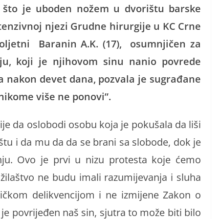
n što je uboden nožem u dvorištu barske
ntenzivnoj njezi Grudne hirurgije u KC Crne
oljetni Baranin A.K. (17), osumnjičen za
aju, koji je njihovom sinu nanio povrede
ra nakon devet dana, pozvala je sugrađane
 nikome više ne ponovi”.
je da oslobodi osobu koja je pokušala da liši
štu i da mu da da se brani sa slobode, dok je
nju. Ovo je prvi u nizu protesta koje ćemo
užilaštvo ne budu imali razumijevanja i sluha
ničkom delikvencijom i ne izmijene Zakon o
je povrijeđen naš sin, sjutra to može biti bilo