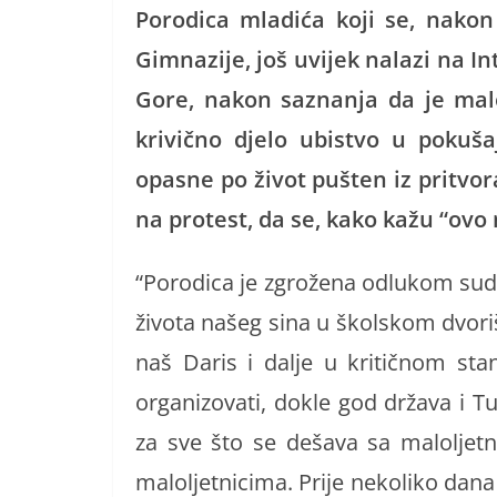
Porodica mladića koji se, nako
Gimnazije, još uvijek nalazi na I
Gore, nakon saznanja da je mal
krivično djelo ubistvo u pokuš
opasne po život pušten iz pritvo
na protest, da se, kako kažu “ovo
“Porodica je zgrožena odlukom sudi
života našeg sina u školskom dvori
naš Daris i dalje u kritičnom sta
organizovati, dokle god država i T
za sve što se dešava sa maloljet
maloljetnicima. Prije nekoliko dana 