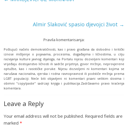
Almir Slaković spasio djevojci život
→
Pravila komentarisanja:
Poštujući načelo demokratičnosti, kao i pravo građana da slobodno i kritički
iznose mišljenje o pojavama, procesima, događajima i ličnostima, u cilju
razvijanja kulture javnog dijaloga, na Portalu nijesu dozvoljeni komentari koji
vrijeđaju dostojanstvo ličnosti ili sadrže prijetnje, govor mržnje, neprovjerene
optužbe, kao i rasističke poruke. Nijesu dozvoljeni ni komentari kojima se
narušava nacionalna, vjerska i rodna ravnopravnost ili podstiče mržnja prema
LGBT populaciji. Neće biti objavljeni ni komentari pisani velikim slovima i
obimni "copy/paste" sadrzaji knjiga i publikacija.Zadržavamo pravo kraćenja
komentara.
Leave a Reply
Your email address will not be published.
Required fields are
marked
*