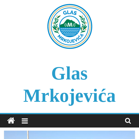
Skip
to
content
Glas
Mrkojevića