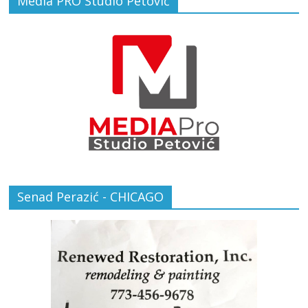
Media PRO Studio Petović
Senad Perazić - CHICAGO