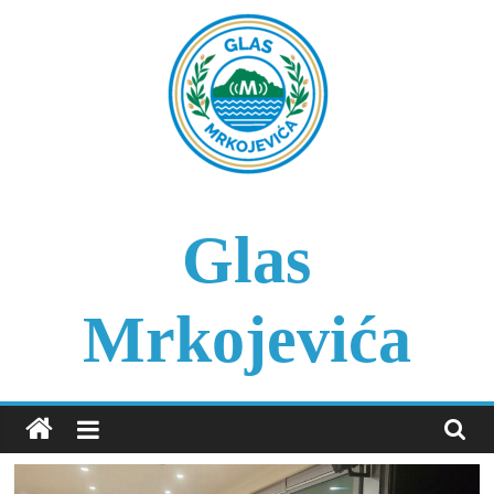
Skip
to
content
Glas
Mrkojevića