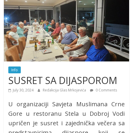
Info
SUSRET SA DIJASPOROM
July 30, 2024
Redakcija Glas Mrkojevića
0 Comments
U organizaciji Savjeta Muslimana Crne
Gore u restoranu Stela u Dobroj Vodi
upričen je susret i zajednička večera sa
predstavnicima dijaspore koji se