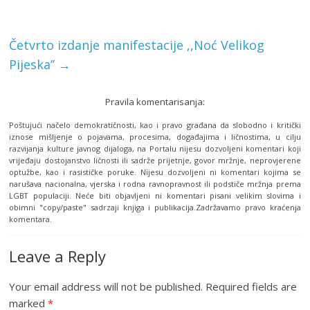
Četvrto izdanje manifestacije ,,Noć Velikog
Pijeska’’
→
Pravila komentarisanja:
Poštujući načelo demokratičnosti, kao i pravo građana da slobodno i kritički
iznose mišljenje o pojavama, procesima, događajima i ličnostima, u cilju
razvijanja kulture javnog dijaloga, na Portalu nijesu dozvoljeni komentari koji
vrijeđaju dostojanstvo ličnosti ili sadrže prijetnje, govor mržnje, neprovjerene
optužbe, kao i rasističke poruke. Nijesu dozvoljeni ni komentari kojima se
narušava nacionalna, vjerska i rodna ravnopravnost ili podstiče mržnja prema
LGBT populaciji. Neće biti objavljeni ni komentari pisani velikim slovima i
obimni "copy/paste" sadrzaji knjiga i publikacija.Zadržavamo pravo kraćenja
komentara.
Leave a Reply
Your email address will not be published.
Required fields are
marked
*