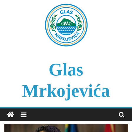
Skip
to
content
Glas
Mrkojevića