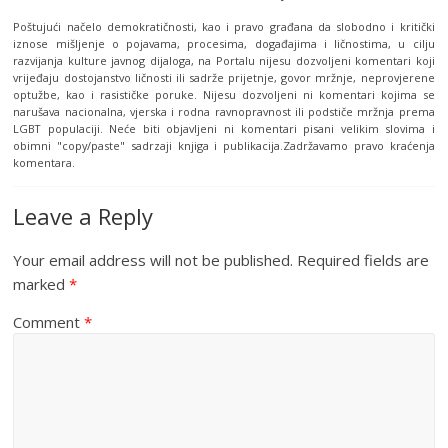
Poštujući načelo demokratičnosti, kao i pravo građana da slobodno i kritički
iznose mišljenje o pojavama, procesima, događajima i ličnostima, u cilju
razvijanja kulture javnog dijaloga, na Portalu nijesu dozvoljeni komentari koji
vrijeđaju dostojanstvo ličnosti ili sadrže prijetnje, govor mržnje, neprovjerene
optužbe, kao i rasističke poruke. Nijesu dozvoljeni ni komentari kojima se
narušava nacionalna, vjerska i rodna ravnopravnost ili podstiče mržnja prema
LGBT populaciji. Neće biti objavljeni ni komentari pisani velikim slovima i
obimni "copy/paste" sadrzaji knjiga i publikacija.Zadržavamo pravo kraćenja
komentara.
Leave a Reply
Your email address will not be published.
Required fields are
marked
*
Comment
*