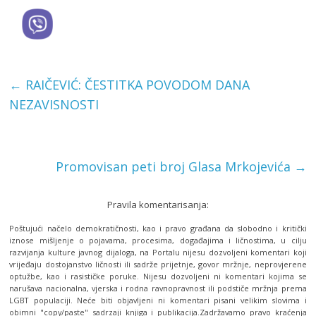
←
RAIČEVIĆ: ČESTITKA POVODOM DANA
NEZAVISNOSTI
Promovisan peti broj Glasa Mrkojevića
→
Pravila komentarisanja:
Poštujući načelo demokratičnosti, kao i pravo građana da slobodno i kritički
iznose mišljenje o pojavama, procesima, događajima i ličnostima, u cilju
razvijanja kulture javnog dijaloga, na Portalu nijesu dozvoljeni komentari koji
vrijeđaju dostojanstvo ličnosti ili sadrže prijetnje, govor mržnje, neprovjerene
optužbe, kao i rasističke poruke. Nijesu dozvoljeni ni komentari kojima se
narušava nacionalna, vjerska i rodna ravnopravnost ili podstiče mržnja prema
LGBT populaciji. Neće biti objavljeni ni komentari pisani velikim slovima i
obimni "copy/paste" sadrzaji knjiga i publikacija.Zadržavamo pravo kraćenja