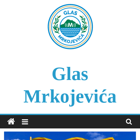
Skip
to
content
Glas
Mrkojevića