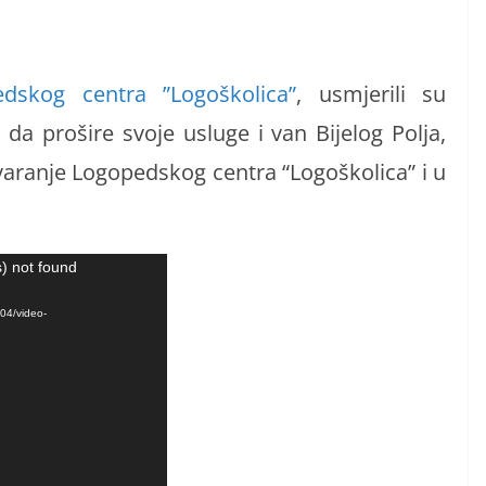
dskog centra ”Logoškolica”
, usmjerili su
a prošire svoje usluge i van Bijelog Polja,
otvaranje Logopedskog centra “Logoškolica” i u
) not found
04/video-