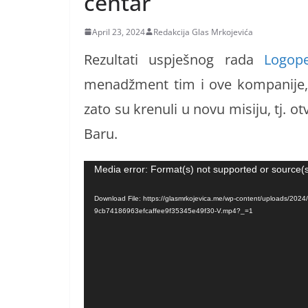
centar
April 23, 2024
Redakcija Glas Mrkojevića
Rezultati uspješnog rada
Logope
menadžment tim i ove kompanije, d
zato su krenuli u novu misiju, tj. 
Baru.
Video
Media error: Format(s) not supported or source(s
Player
Download File: https://glasmrkojevica.me/wp-content/uploads/2024/
9cb74186963efcaffee9f35345e49f30-V.mp4?_=1