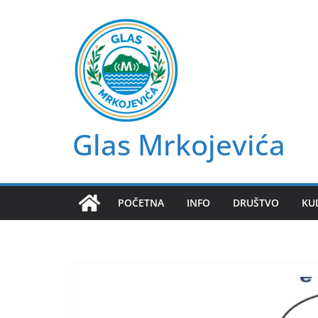
Skip
to
content
Glas Mrkojevića
POČETNA
INFO
DRUŠTVO
KU