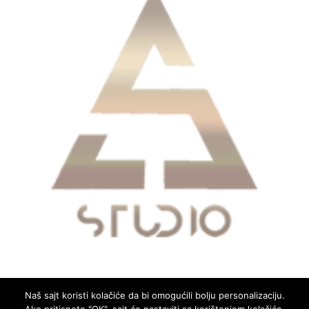
Naš sajt koristi kolačiće da bi omogućili bolju personalizaciju.