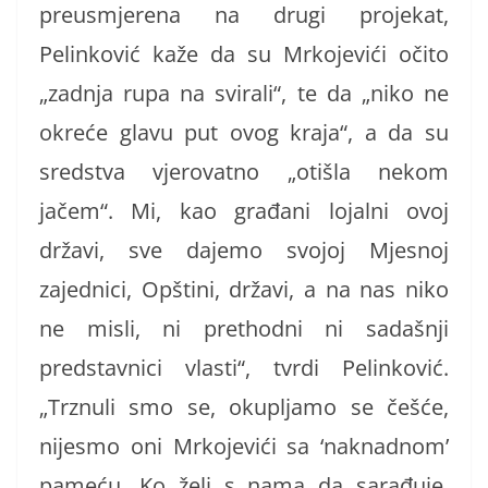
preusmjerena na drugi projekat,
Pelinković kaže da su Mrkojevići očito
„zadnja rupa na svirali“, te da „niko ne
okreće glavu put ovog kraja“, a da su
sredstva vjerovatno „otišla nekom
jačem“. Mi, kao građani lojalni ovoj
državi, sve dajemo svojoj Mjesnoj
zajednici, Opštini, državi, a na nas niko
ne misli, ni prethodni ni sadašnji
predstavnici vlasti“, tvrdi Pelinković.
„Trznuli smo se, okupljamo se češće,
nijesmo oni Mrkojevići sa ‘naknadnom’
pameću. Ko želi s nama da sarađuje,