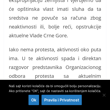
eksproprijaciju zemljišta i vjerujemo da
će opštinska vlast imati sluha da ta
sredstva ne povuče sa računa zbog
neaktivnosti ili, bolje reći, opstrukcije
aktuelne Vlade Crne Gore.
Iako nema protesta, aktivnosti oko puta
ima. U te aktivnosti spada i direktan
razgovor predstavnika Organizacionog
odbora protesta sa aktuelnim
predsjednikom Vlade Dritanom
Naš sajt koristi kolačiće da bi omogućili bolju personalizaciju.
Ako pritisnete "OK", sajt će nastaviti sa korištenjem kolačića.
Abazovićem. U tom, istina –
Ok
Pravila i Privatnost
neformalnom razgovoru – dobijen je