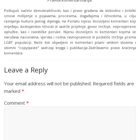
Pravila komentarisanja:
Poštujući načelo demokratičnosti, kao i pravo građana da slobodno i kritički
iznose mišljenje o pojavama, procesima, događajima i ličnostima, u cilju
razvijanja kulture javnog dijaloga, na Portalu nijesu dozvoljeni komentari koji
vrijeđaju dostojanstvo ličnosti ili sadrže prijetnje, govor mržnje, neprovjerene
optužbe, kao i rasističke poruke. Nijesu dozvoljeni ni komentari kojima se
narušava nacionalna, vjerska i rodna ravnopravnost ili podstiče mržnja prema
LGBT populaciji. Neće biti objavljeni ni komentari pisani velikim slovima i
obimni "copy/paste" sadrzaji knjiga i publikacija.Zadržavamo pravo kraćenja
komentara.
Leave a Reply
Your email address will not be published.
Required fields are
marked
*
Comment
*