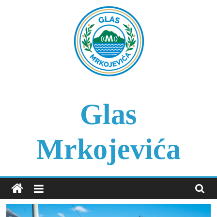
Skip
to
content
Glas
Mrkojevića