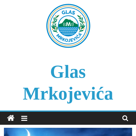
Skip
to
content
Glas
Mrkojevića