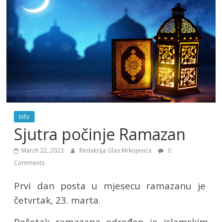
Info
Sjutra počinje Ramazan
March 22, 2023
Redakcija Glas Mrkojevića
0
Comments
Prvi dan posta u mjesecu ramazanu je
četvrtak, 23. marta.
Početak ramazana određen je islamskim