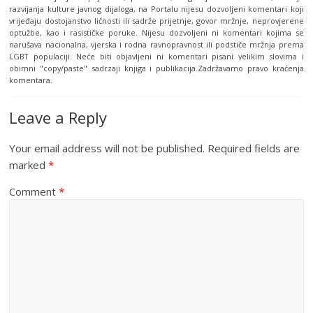
razvijanja kulture javnog dijaloga, na Portalu nijesu dozvoljeni komentari koji
vrijeđaju dostojanstvo ličnosti ili sadrže prijetnje, govor mržnje, neprovjerene
optužbe, kao i rasističke poruke. Nijesu dozvoljeni ni komentari kojima se
narušava nacionalna, vjerska i rodna ravnopravnost ili podstiče mržnja prema
LGBT populaciji. Neće biti objavljeni ni komentari pisani velikim slovima i
obimni "copy/paste" sadrzaji knjiga i publikacija.Zadržavamo pravo kraćenja
komentara.
Leave a Reply
Your email address will not be published.
Required fields are
marked
*
Comment
*