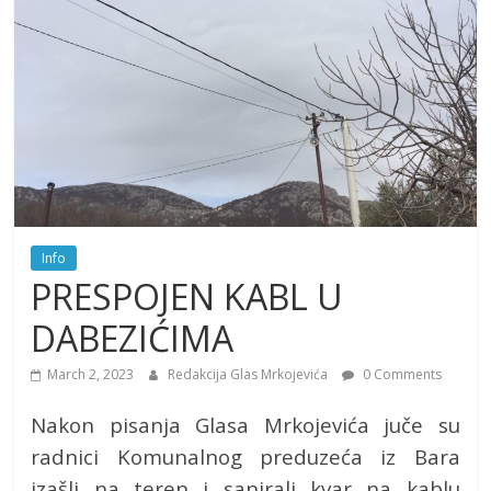
Info
PRESPOJEN KABL U
DABEZIĆIMA
March 2, 2023
Redakcija Glas Mrkojevića
0 Comments
Nakon pisanja Glasa Mrkojevića juče su
radnici Komunalnog preduzeća iz Bara
izašli na teren i sanirali kvar na kablu