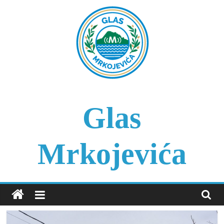
Skip
to
content
Glas
Mrkojevića