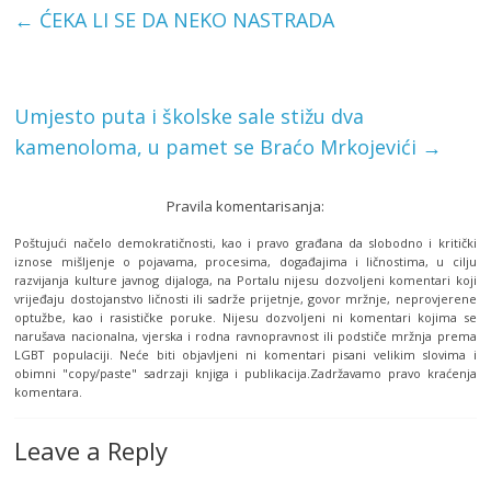
←
ĆEKA LI SE DA NEKO NASTRADA
Umjesto puta i školske sale stižu dva
kamenoloma, u pamet se Braćo Mrkojevići
→
Pravila komentarisanja:
Poštujući načelo demokratičnosti, kao i pravo građana da slobodno i kritički
iznose mišljenje o pojavama, procesima, događajima i ličnostima, u cilju
razvijanja kulture javnog dijaloga, na Portalu nijesu dozvoljeni komentari koji
vrijeđaju dostojanstvo ličnosti ili sadrže prijetnje, govor mržnje, neprovjerene
optužbe, kao i rasističke poruke. Nijesu dozvoljeni ni komentari kojima se
narušava nacionalna, vjerska i rodna ravnopravnost ili podstiče mržnja prema
LGBT populaciji. Neće biti objavljeni ni komentari pisani velikim slovima i
obimni "copy/paste" sadrzaji knjiga i publikacija.Zadržavamo pravo kraćenja
komentara.
Leave a Reply