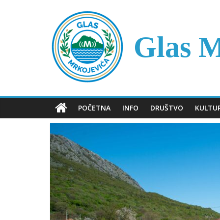
Skip
to
content
Glas M
POČETNA
INFO
DRUŠTVO
KULTU