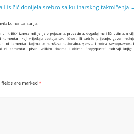
a Lisičić donijela srebro sa kulinarskog takmičenja
avila komentarisanja:
o i kritički iznose mišljenje o pojavama, procesima, događajima i ličnostima, u cil
i komentari koji vrijeđaju dostojanstvo ličnosti ili sadrže prijetnje, govor mržnj
eni ni komentari kojima se narušava nacionalna, vjerska i rodna ravnopravnost i
i ni komentari pisani velikim slovima i obimni "copy/paste" sadrzaji knjiga
 fields are marked
*