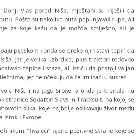
nji Vlas pored Niša, mještani su riješili da
putu. Pošto su nekoliko puta popunjavali rupe, ali
enje za koje kažu da je možda smiješno, ali je
ipaju pijeskom i onda se preko njih stavi tepih da
kiša, jer je velika uzbrdica, plus traktori redovno
ostavio tepihe i staze, ali ističu da postoji valjan
adležnima, jer ne očekuju da će im izaći u susret.
rvo u Nišu i na jugu Srbije, a onda je krenula i u
k stranice Squattin Slavs In Tracksuit, na kojoj se
hovotih slika, koje najbolje oslikavaju život među
 istoku Evrope.
hnikom, “hvaleći” njene pozitvne strane koje se