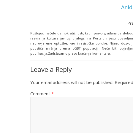
Anid
Pr
Poštujući načelo demokratičnosti, kao i pravo građana da slobodn
razvijanja kulture javnog dijaloga, na Portalu nijesu dozvoljen
neprovjerene optužbe, kao i rasističke poruke. Nijesu dozvolj
podstiče mržnja prema LGBT populaciji. Neće biti objavljen
publikacija.Zadržavamo pravo kraćenja komentara.
Leave a Reply
Your email address will not be published.
Required
Comment
*