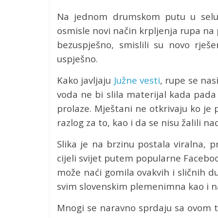
Na jednom drumskom putu u selu Do
osmisle novi način krpljenja rupa na 
bezuspješno, smislili su novo rješ
uspješno.
Kako javljaju
Južne vesti
, rupe se nas
voda ne bi slila materijal kada pada 
prolaze. Mještani ne otkrivaju ko je p
razlog za to, kao i da se nisu žalili n
Slika je na brzinu postala viralna, p
cijeli svijet putem popularne Faceboo
može naći gomila ovakvih i sličnih du
svim slovenskim plemenimna kao i na
Mnogi se naravno sprdaju sa ovom te