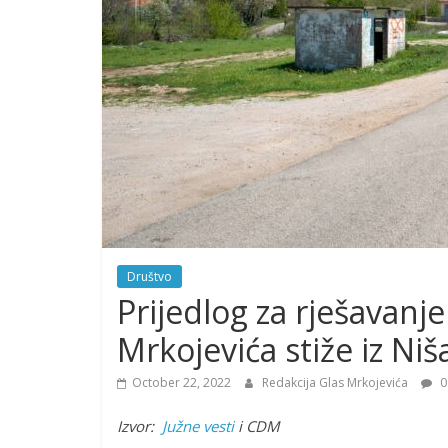
Društvo
Prijedlog za rješavanj
Mrkojevića stiže iz Niš
October 22, 2022
Redakcija Glas Mrkojevića
0
Izvor:
Južne vesti
i CDM