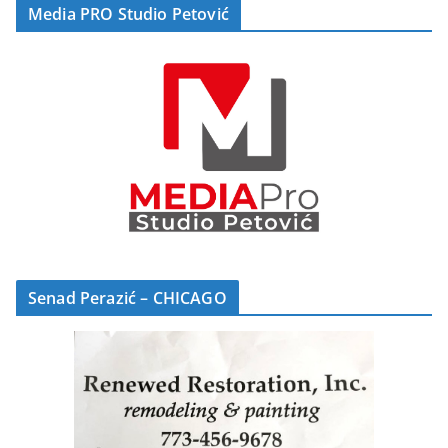
Media PRO Studio Petović
Senad Perazić – CHICAGO