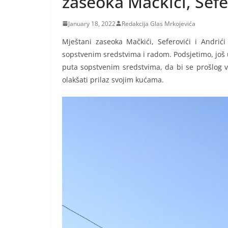
zaseoka Mačkići, Sefer
January 18, 2022
Redakcija Glas Mrkojevića
Mještani zaseoka Mačkići, Seferovići i Andrić
sopstvenim sredstvima i radom. Podsjetimo, još u
puta sopstvenim sredstvima, da bi se prošlog v
olakšati prilaz svojim kućama.