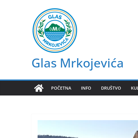
Skip
to
content
Glas Mrkojevića
POČETNA
INFO
DRUŠTVO
KU