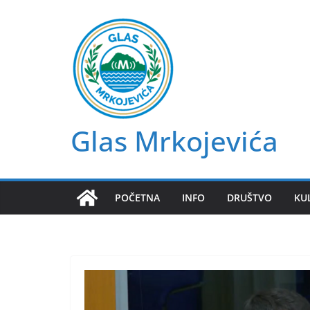
Skip
to
content
Glas Mrkojevića
POČETNA
INFO
DRUŠTVO
KU