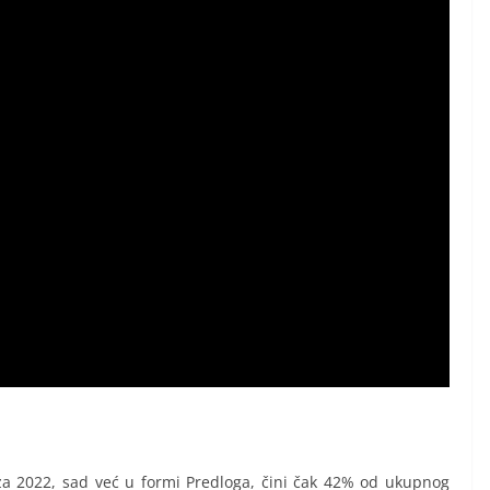
za 2022, sad već u formi Predloga, čini čak 42% od ukupnog