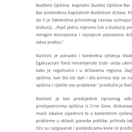
Budžeta Opštine. Kapitalni Dudžet Opštine Bar i
Bar predviđeno Kapitalnim Budžetom države. Pa d
da li je lokomotiva privrednog razvoja uzimajuć
diskusiji. „Riječ jednu nijesmo čuli o budućoj p
mnogim konceptima i razvojnim planovima drža
takva praksa.“
Raičević je ponudio i konkretna rješenja Vl
Egalizacioni fond nenamjenski troši- onda ukini
kako je regulisano i u državama regiona. Daj
opštine, kao što ste dali i dio prireza koji se n
opština i riješite sve probleme.“ predložio je Ra
Raičević je kao predsjednik Upravnog odb
predsjednicima opština iz Crne Gore, diskutova
muče lokalne zajednice te o konkretnim rješenj
probleme u oblasti poreske politike, prihoda lok
Oni su razgovarali i posljedicama kone će pred