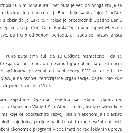
znosi 10,5 miliona eura i pet puta je veći od onoga što je za
olazimo do pitanja da li je Bar i dalje saobraćajno čvorište,
i u obzir da je Luka tu?“ rekao je predsjednik Opštine Bar u
ercepciji razvoja Crne Gore. Barska Opština je zapostavljena u
ve, pa i u prethodnom periodu, a i sada se nastavlja ista
adi: „Puno puta smo čuli da su Opštine razmažene i da se
te Egalizacioni fond, da riješimo taj problem na prost način
te opštinama procenat od naplaćenog PDV sa teritorije te
aplaćuje na osnovu teritorijalne organizacije, dajte i dio PDV
ičević predstavnicima Vlade.
ora Zajednice Opština, zajedno sa ostalim članovima,
o sa članovima Vlade i Skupštine i o drugim izazovima koje
ima koje će podstaknuti razvoj lokalnih ekonomija i olakšati
alnih zajednica, podjele nadležnosti i drugih važnih oblasti.
loženi ekonomski programi Vlade imati na rad loklanih uprava