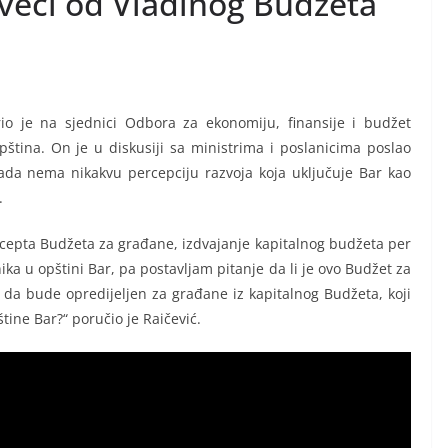
 veći od Vladinog Budžeta
io je na sjednici Odbora za ekonomiju, finansije i budžet
tina. On je u diskusiji sa ministrima i poslanicima poslao
ada nema nikakvu percepciju razvoja koja uključuje Bar kao
.
cepta Budžeta za građane, izdvajanje kapitalnog budžeta per
ika u opštini Bar, pa postavljam pitanje da li je ovo Budžet za
a da bude opredijeljen za građane iz kapitalnog Budžeta, koji
tine Bar?“ poručio je Raičević.