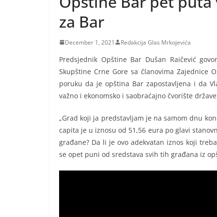
Opštine Bar pet puta
za Bar
December 1, 2021
Redakcija Glas Mrkojevića
Predsjednik Opštine Bar Dušan Raičević govor
Skupštine Crne Gore sa članovima Zajednice Opš
poruku da je opština Bar zapostavljena i da Vl
važno i ekonomsko i saobraćajno čvorište države
„Grad koji ja predstavljam je na samom dnu kon
capita je u iznosu od 51,56 eura po glavi stanovn
građane? Da li je ovo adekvatan iznos koji treb
se opet puni od sredstava svih tih građana iz opš