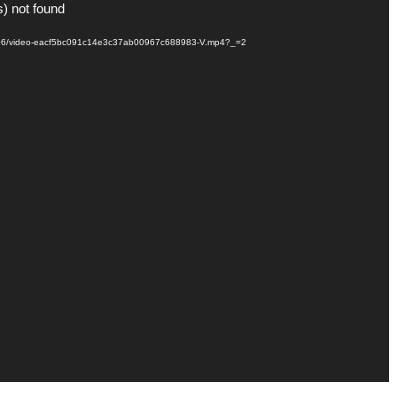
s) not found
021/06/video-eacf5bc091c14e3c37ab00967c688983-V.mp4?_=2