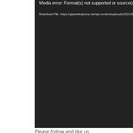
Video
Media error: Format(s) not supported or source(
Player
Download File: https://glasmrkojevica.me/wp-content/uploads/2
Please follow and like us: