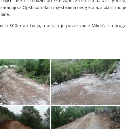
unjići – Mikulići u dužini od 7km započeti su 11.05.2021. godine,
 saradnji sa Opštinom Bar i mještanima ovog kraja, a planirano je
dine.
epunih 800m do Lunja, a ostalo je povezivanje Mikulića sa druge