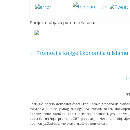
Podjelite objavu putem telefona:
←
Promocija knjige Ekonomija u Islamu
U
Pr
Poštujući načelo demokratičnosti, kao i pravo građana da slobodn
razvijanja kulture javnog dijaloga, na Portalu nijesu dozvoljen
neprovjerene optužbe, kao i rasističke poruke. Nijesu dozvolj
podstiče mržnja prema LGBT populaciji. Neće biti objavljen
publikacija.Zadržavamo pravo kraćenja komentara.