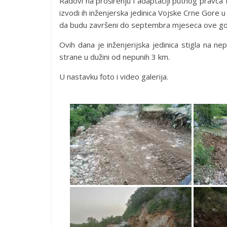
Radovi na proširenju i adaptaciji putnog pravca L
izvodi ih inženjerska jedinica Vojske Crne Gore u
da budu završeni do septembra mjeseca ove go
Ovih dana je inženjerijska jedinica stigla na n
strane u dužini od nepunih 3 km.
U nastavku foto i video galerija.