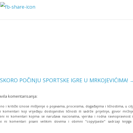
SKORO POČINJU SPORTSKE IGRE U MRKOJEVIĆIMA!
avila komentarisanja:
o i kritički iznose mišljenje o pojavama, procesima, događajima i ličnostima, u cil
i komentari koji vrijeđaju dostojanstvo ličnosti ili sadrže prijetnje, govor mržnj
eni ni komentari kojima se narušava nacionalna, vjerska i rodna ravnopravnost i
i ni komentari pisani velikim slovima i obimni "copy/paste" sadrzaji knjiga