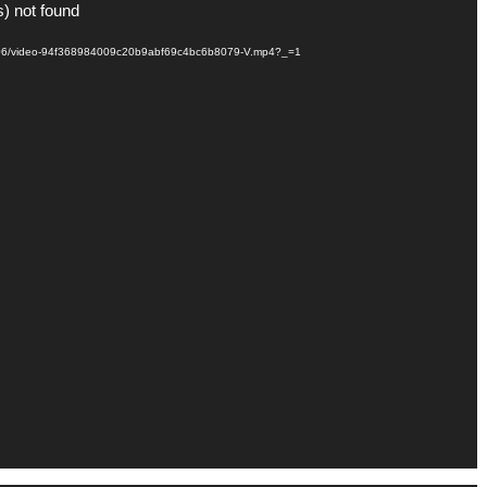
s) not found
021/06/video-94f368984009c20b9abf69c4bc6b8079-V.mp4?_=1