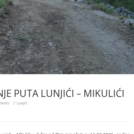
JE PUTA LUNJIĆI – MIKULIĆI
ents
Lunjići