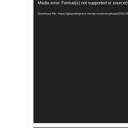
Video
Media error: Format(s) not supported or source(
Player
Download File: https://glasmrkojevica.me/wp-content/uploads/2