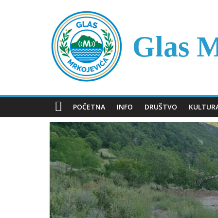
Skip
to
content
Glas M
POČETNA
INFO
DRUŠTVO
KULTUR