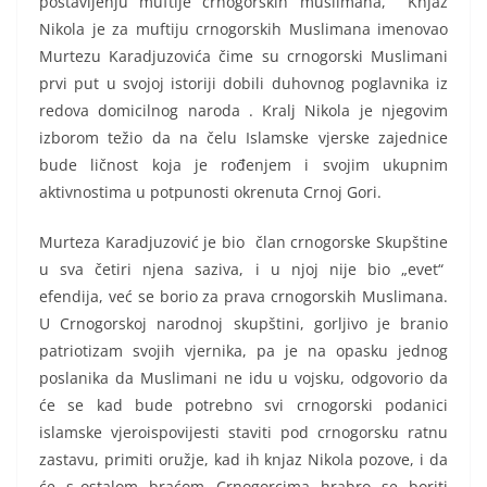
postavljenju muftije crnogorskih muslimana, Knjaz
Nikola je za muftiju crnogorskih Muslimana imenovao
Murtezu Karadjuzovića čime su crnogorski Muslimani
prvi put u svojoj istoriji dobili duhovnog poglavnika iz
redova domicilnog naroda . Kralj Nikola je njegovim
izborom težio da na čelu Islamske vjerske zajednice
bude ličnost koja je rođenjem i svojim ukupnim
aktivnostima u potpunosti okrenuta Crnoj Gori.
Murteza Karadjuzović je bio član crnogorske Skupštine
u sva četiri njena saziva, i u njoj nije bio „evet“
efendija, već se borio za prava crnogorskih Muslimana.
U Crnogorskoj narodnoj skupštini, gorljivo je branio
patriotizam svojih vjernika, pa je na opasku jednog
poslanika da Muslimani ne idu u vojsku, odgovorio da
će se kad bude potrebno svi crnogorski podanici
islamske vjeroispovijesti staviti pod crnogorsku ratnu
zastavu, primiti oružje, kad ih knjaz Nikola pozove, i da
će s„ostalom braćom Crnogorcima hrabro se boriti