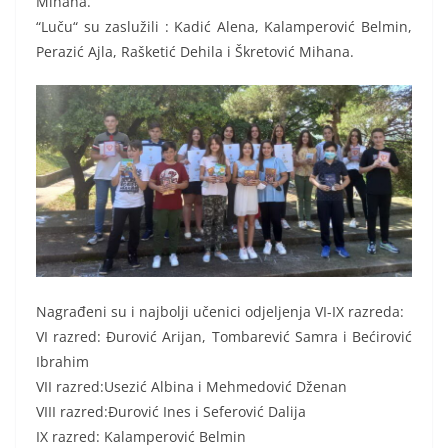
Mihana.
“Luču“ su zaslužili : Kadić Alena, Kalamperović Belmin,
Perazić Ajla, Rašketić Dehila i Škretović Mihana.
Nagrađeni su i najbolji učenici odjeljenja VI-IX razreda:
VI razred: Đurović Arijan, Tombarević Samra i Bećirović
Ibrahim
VII razred:Usezić Albina i Mehmedović Dženan
VIII razred:Đurović Ines i Seferović Dalija
IX razred: Kalamperović Belmin