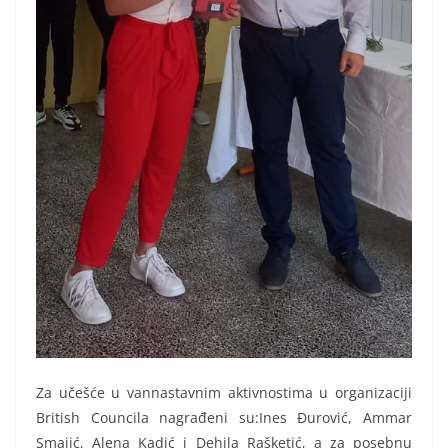
Za učešće u vannastavnim aktivnostima u organizaciji
British Councila nagrađeni su:Ines Đurović, Ammar
Smajić, Alena Kadić i Dehila Rašketić, a za posebnu