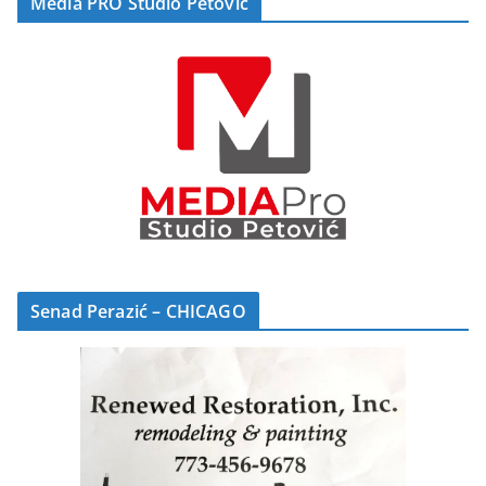
Media PRO Studio Petović
Senad Perazić – CHICAGO